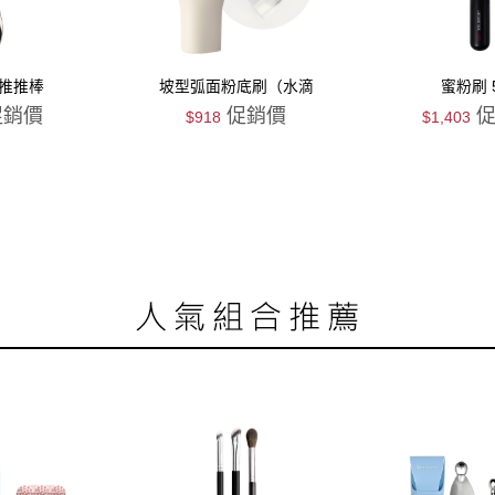
部推推棒
坡型弧面粉底刷（水滴
蜜粉刷 
型）-侘寂色
銷價
促銷價
促
$918
$1,403
搶購
搶購