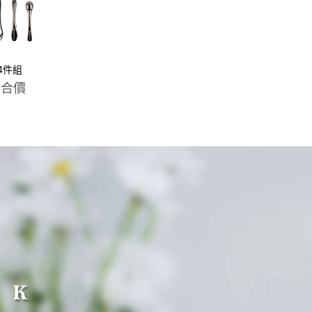
4件組
合價
搶購