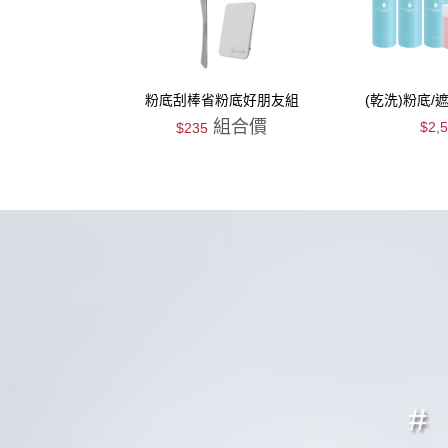
粉底刮棒省粉底好朋友組
(乾洗)粉底/
囤
組合價
$2,
$235
搶購