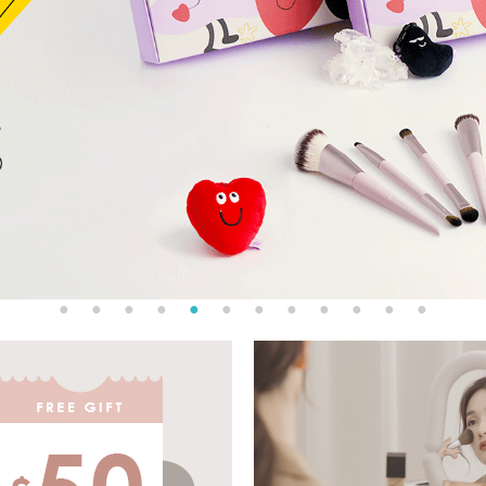
●
●
●
●
●
●
●
●
●
●
●
●