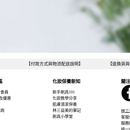
【付款方式與物流配送說明】
【退換貨與
區
化妝保養新知
關
入會員
新手刷具101
度及優惠
化妝教學分享
詢
肌膚清潔保養
查詢
林三益美的筆記
林三
題
刷具⼩學堂
客服
服
服務時
統一