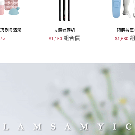
遮瑕刷具清潔
立體遮瑕組
限購按摩
貨組
組合價
組
575
$1,150
$1,680
搶購
搶購