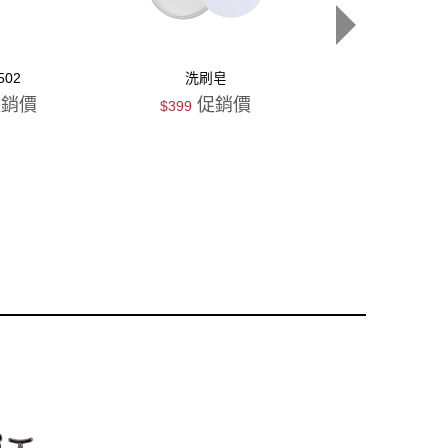
502
洗刷皂
(團購)花花刷具
白)
銷價
促銷價
$850
$399
搶購
搶購