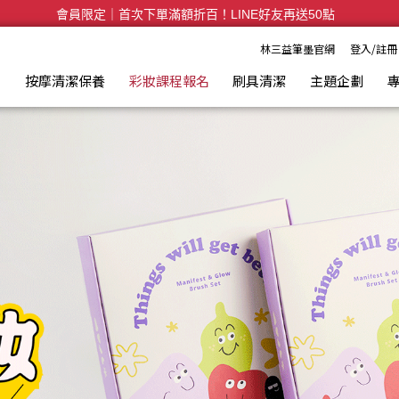
會員限定｜首次下單滿額折百！LINE好友再送50點
全台滿千免運🛒訂單付款後3~5日內出貨
林三益筆墨官網
登入/註冊
具
按摩清潔保養
彩妝課程報名
刷具清潔
主題企劃