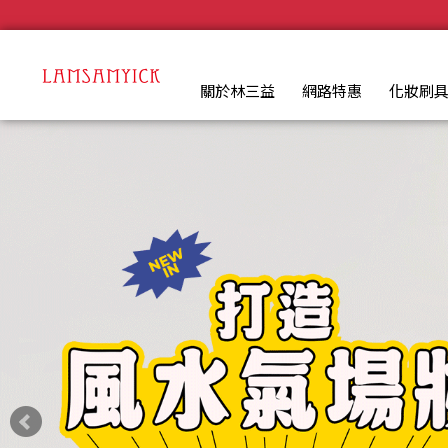
LSY林三益：專業彩妝、清潔刷具推薦品牌
.
關於林三益
網路特惠
化妝刷