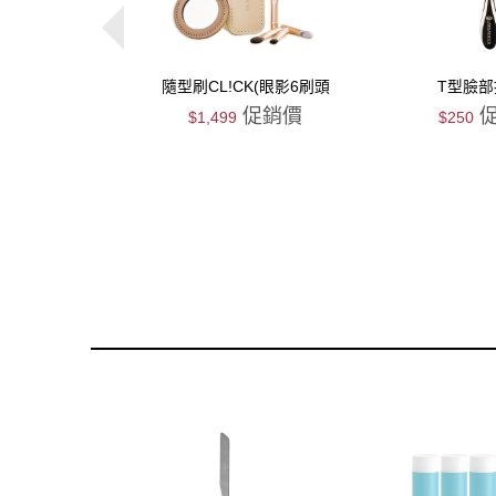
隨型刷CL!CK(眼影6刷頭
T型臉
組)-杏色
促銷價
促
$1,499
$250
搶購