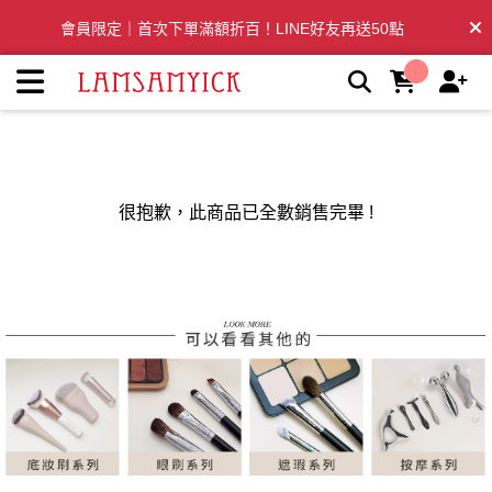
LSY林三益：專業彩妝、清潔刷具推薦品牌 | LSY林三益專業彩
會員限定｜首次下單滿額折百！LINE好友再送50點
妝刷具
全台滿千免運🛒訂單付款後3~5日內出貨
很抱歉，此商品已全數銷售完畢 !