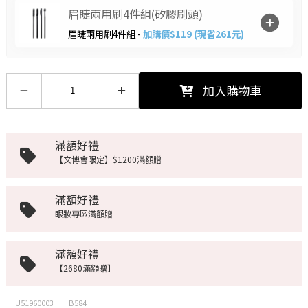
眉睫兩用刷4件組(矽膠刷頭)
眉睫兩用刷4件組 -
加購價$119 (現省261元)
加入購物車
滿額好禮
【文博會限定】$1200滿額贈
滿額好禮
眼妝專區滿額贈
滿額好禮
【2680滿額贈】
U51960003
B584