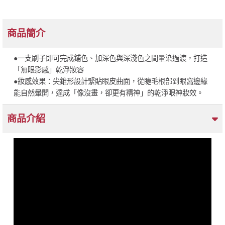
商品簡介
●一支刷子即可完成鋪色、加深色與深淺色之間暈染過渡，打造
「無眼影感」乾淨妝容
●妝感效果：尖錐形設計緊貼眼皮曲面，從睫毛根部到眼窩邊緣
能自然暈開，達成「像沒畫，卻更有精神」的乾淨眼神妝效。
商品介紹