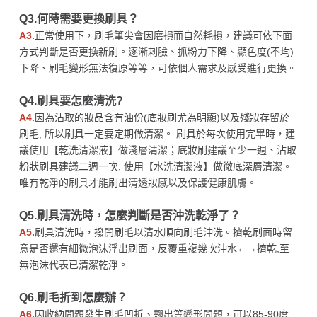
Q3.何時需要更換刷具？
A3.
正常使用下，刷毛筆尖會因磨損而自然耗損，建議可依下面
方式判斷是否更換新刷。逐漸刺臉、抓粉力下降、顯色度(不均)
下降、刷毛變形無法復原等等，可依個人需求及感受進行更換。
Q4.刷具要怎麼清洗?
A4.
因為沾取的妝品含有油份(底妝刷尤為明顯)以及殘妝存留於
刷毛, 所以刷具一定要定期做清潔。 刷具於每次使用完畢時，建
議使用【乾洗清潔液】做淺層清潔；底妝刷建議至少一週、沾取
粉狀刷具建議二週一次, 使用【水洗清潔液】做徹底深層清潔。
唯有乾淨的刷具才能刷出清透妝感以及保護健康肌膚。
Q5.刷具清洗時，怎麼判斷是否沖洗乾淨了？
A5.
刷具清洗時，撥開刷毛以清水順向刷毛沖洗。擠乾刷面時留
意是否還有細微泡沫浮出刷面，反覆重複幾次沖水←→擠乾,至
無泡沫代表已清潔乾淨。
Q6.刷毛折到怎麼辦？
A6.
因收納問題發生刷毛凹折、翹出等變形問題，可以85-90度