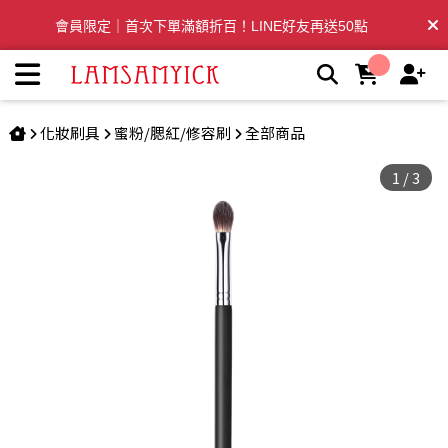
暈色刷 584 | LSY林三益專業彩妝刷具
會員限定｜首次下單滿額折百！LINE好友再送50點
全台滿千免運🛒訂單付款後3~5日內出貨
化妝刷具
蜜粉/腮紅/修容刷
全部商品
1
/
3