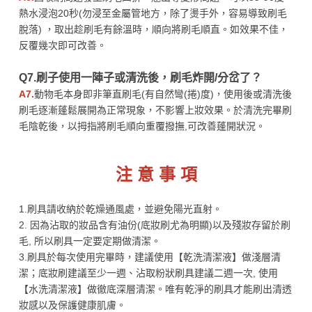
熱水浸泡20秒(勿浸至金屬管地方，除了燙手外，容易導致刷毛
脫落) ，取出趁刷毛有餘溫時，順向將刷毛順直。如效果不佳，
反覆幾次即可改善。
Q7.刷子使用一陣子或清洗後，刷毛炸開/分岔了？
A7.
動物毛本身即非筆直刷毛(有自然彎(捲)度)，使用後或清洗後
刷毛逐漸蓬鬆展開為正常現象，不影響上妝效果。於清洗完畢刷
毛陰乾後，以拇指將刷毛順向重覆撥撫,可改善蓬開狀況。
注 意 事 項
1.刷具請收納於乾燥通風處，並避免陽光直射。
2. 因為沾取的妝品含有油份(底妝刷尤為明顯)以及殘妝存留於刷
毛, 所以刷具一定要定期做清潔。
3.刷具於每次使用完畢時，建議使用【乾洗清潔液】做淺層清
潔；底妝刷建議至少一週、沾取粉狀刷具建議二週一次, 使用
【水洗清潔液】做徹底深層清潔。唯有乾淨的刷具才能刷出清透
妝感以及保護健康肌膚。