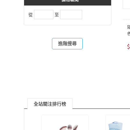
從
至
進階搜尋
$
全站關注排行榜