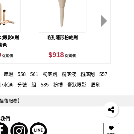
K(眼影6刷
毛孔隱形粉底刷
立體遮
杏色
9
$918
$1,150
促銷價
促銷價
遮瑕
558
561
粉底刷
粉底液
粉底刮
557
小水滴
分裝
組
585
粉撲
膏狀眼影
眉刷
薦 dcard
打亮
隨行
三角
569
米
571
售後服務】
按摩
化妝包
粉底刷 扁刷
淚溝
新手
打亮刷
斜角底妝刷
盤
扁刷
內雙
黑眼圈
580
注我們