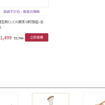
妝感不打包，輕裝也精緻
隨型刷CL!CK(眼影6刷頭組)-杏
色
1,499
立即搶購
$1,760