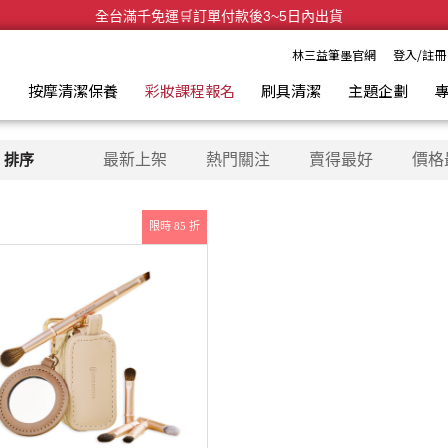
全台滿千免運🛒訂單付款後3~5日內出貨
林三益筆墨官網
登入/註冊
具
按摩清潔保養
彩妝課程報名
刷具清潔
主題企劃
排序
最新上架
熱門關注
賣得最好
價格
限時 85 折