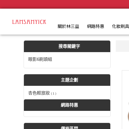
【眼影6刷頭組】搜尋結果 | LSY林三益專業彩妝刷具
.
關於林三益
網路特惠
化妝刷
搜尋關鍵字
眼影6刷頭組
主題企劃
杏色輕旅妝
( 1 )
網路特惠
價格區間