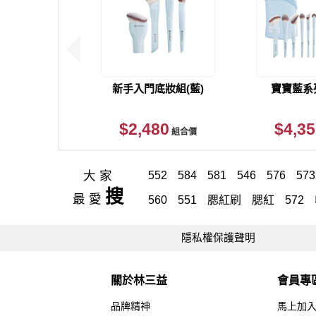
新手入門底妝組(藍)
寶寶藍系
$2,480
$4,35
組合價
大家
552
584
581
546
576
573
搜
最愛
560
551
腮紅刷
腮紅
572
修容
529
505
5 8 8
粉底
5
隱私權保護聲明
套
調色盤
旅行
眼影刷
LS
粉餅刷
577
549
535
尖尖刷
關於林三益
會員專
毛孔隱形
538
洗臉刷
汪汪大
品牌精神
馬上加