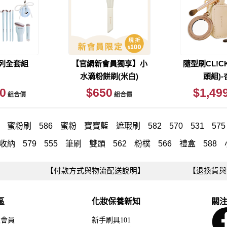
列全套組
【官網新會員獨享】小
隨型刷CL!C
水滴粉餅刷(米白)
頭組)-
0
$650
$1,49
組合價
組合價
蜜粉刷
586
蜜粉
寶寶藍
遮瑕刷
582
570
531
575
收納
579
555
筆刷
雙頭
562
粉樸
566
禮盒
588
13
530
系列全套組
鼻影
590
斜角
粉底刮棒
補妝法寶推
【付款方式與物流配送說明】
【退換貨與
Y林三益 絕對完美旅行組(含包)
外出收納
583
兩用
暈染
皂
液態腮紅
遮暇
541
雙斜面粉底刷
粉刺刷
分裝瓶
區
化妝保養新知
關
眼
入會員
新手刷具101