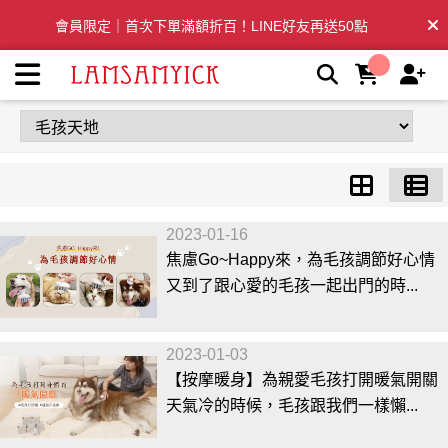
毛孩天地 | LSY林三益專業彩妝刷具
會員限定｜首次下單滿額折百！LINE好友再送50點
全台滿千免運🛒訂單付款後3~5日內出貨
2023-01-16
焦慮Go~Happy來，為毛孩調節好心情
又到了跟心愛的毛孩一起出門的時...
2023-01-03
【按摩暖身】為親愛毛孩打開暖氣開關
天氣冷的時候，毛孩跟我們一樣懶...