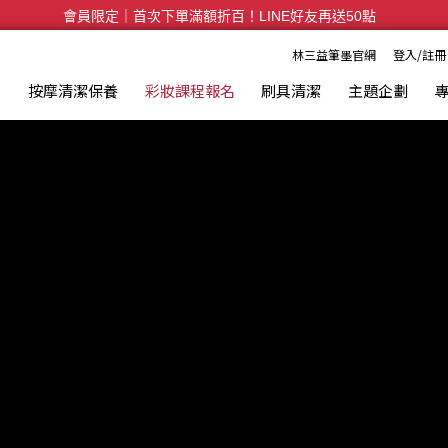
會員限定｜首次下單滿額折百！LINE好友再送50點
全台滿千免運🛒訂單付款後3~5日內出貨
林三益筆墨官網
登入/註冊
具
按摩清潔保養
彩妝課程報名
刷具清潔
主題企劃