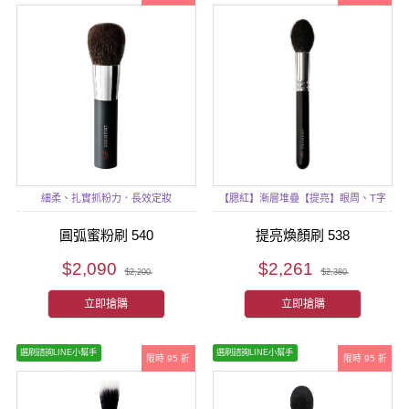
細柔、扎實抓粉力．長效定妝
【腮紅】漸層堆疊【提亮】眼周、T字
圓弧蜜粉刷 540
提亮煥顏刷 538
$2,090
$2,261
$2,200
$2,380
立即搶購
立即搶購
選刷諮詢LINE小幫手
選刷諮詢LINE小幫手
限時 95 折
限時 95 折