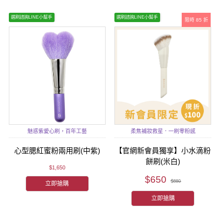
選刷諮詢LINE小幫手
選刷諮詢LINE小幫手
限時 85 折
魅惑紫愛心刷，百年工藝
柔焦補妝救星．一刷零粉感
心型腮紅蜜粉兩用刷(中紫)
【官網新會員獨享】小水滴粉
餅刷(米白)
$1,650
$650
$880
立即搶購
立即搶購