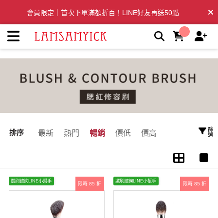
腮紅刷/修容刷推薦，適用打亮、腮紅、修容 | LSY林三益專業彩
會員限定｜首次下單滿額折百！LINE好友再送50點
妝刷具
全台滿千免運🛒訂單付款後3~5日內出貨
篩選
排序
最新
熱門
暢銷
價低
價高
選刷諮詢LINE小幫手
選刷諮詢LINE小幫手
限時 85 折
限時 85 折