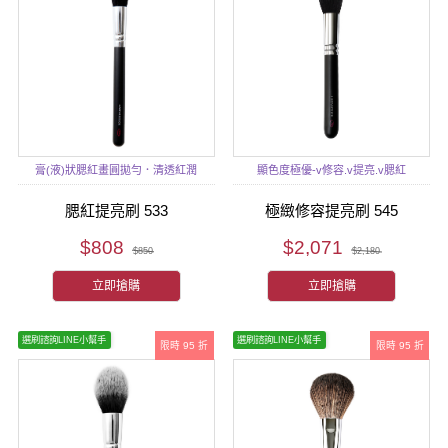
膏(液)狀腮紅畫圓拋勻．清透紅潤
顯色度極優-v修容.v提亮.v腮紅
腮紅提亮刷 533
極緻修容提亮刷 545
$808
$2,071
$850
$2,180
立即搶購
立即搶購
選刷諮詢LINE小幫手
選刷諮詢LINE小幫手
限時 95 折
限時 95 折