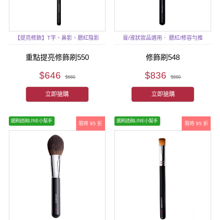
【提亮修飾】T字、鼻影、腮紅陰影
膏/液狀妝品適用． 腮紅/修容勻推
重點提亮修飾刷550
修飾刷548
$646
$836
$680
$880
立即搶購
立即搶購
選刷諮詢LINE小幫手
選刷諮詢LINE小幫手
限時 95 折
限時 95 折