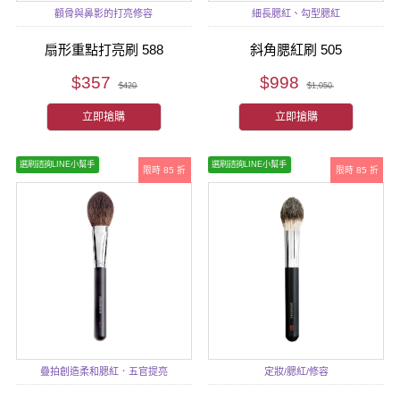
顴骨與鼻影的打亮修容
細長腮紅、勾型腮紅
扇形重點打亮刷 588
斜角腮紅刷 505
$357
$998
$420
$1,050
立即搶購
立即搶購
選刷諮詢LINE小幫手
選刷諮詢LINE小幫手
限時 85 折
限時 85 折
疊拍創造柔和腮紅．五官提亮
定妝/腮紅/修容