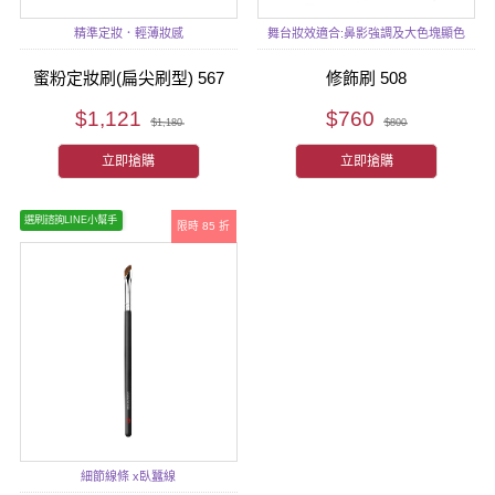
精準定妝．輕薄妝感
舞台妝效適合:鼻影強調及大色塊顯色
蜜粉定妝刷(扁尖刷型) 567
修飾刷 508
$1,121
$760
$1,180
$800
立即搶購
立即搶購
選刷諮詢LINE小幫手
限時 85 折
細節線條 x臥蠶線