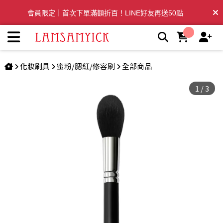
極緻修容提亮刷 545 | LSY林三益專業彩妝刷具
會員限定｜首次下單滿額折百！LINE好友再送50點
全台滿千免運🛒訂單付款後3~5日內出貨
化妝刷具
蜜粉/腮紅/修容刷
全部商品
1
/
3