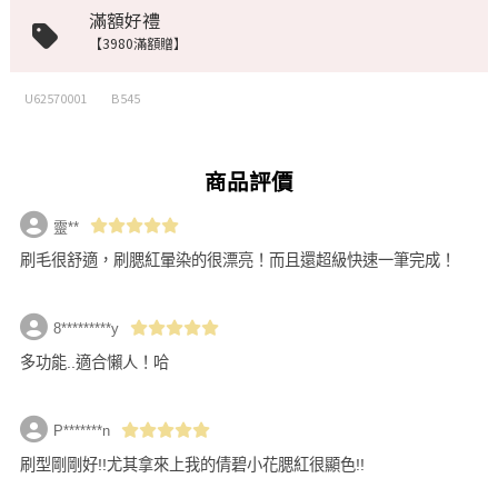
滿額好禮
【3980滿額贈】
U62570001
B545
商品評價
靈**
刷毛很舒適，刷腮紅暈染的很漂亮！而且還超級快速一筆完成！
8*********y
多功能..適合懶人！哈
P*******n
刷型剛剛好!!尤其拿來上我的倩碧小花腮紅很顯色!!