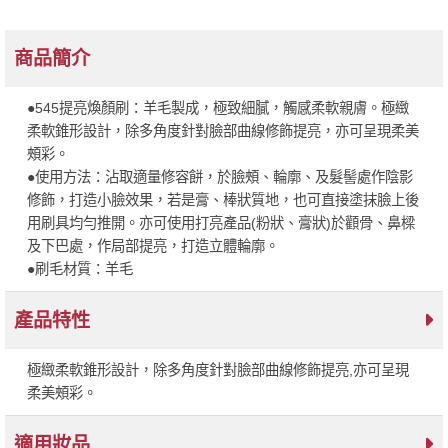
商品簡介
●545提亮煥顏刷：羊毛製成，極致細膩，觸感柔軟親膚。極緻
柔軟錐形設計，除多角度針對臉部曲線修飾提亮，亦可呈現柔美
頰彩。
●使用方法：沾取適量修容餅，於臉頰、輪廓、及髮髻處作陰影
修飾，打造小臉效果，若是膏、棒狀質地，也可直接塗抹臉上後
用刷具均勻推開。亦可使用打亮產品(粉狀、膏狀)於顴骨、鼻樑
及下巴處，作局部提亮，打造立體輪廓。
●刷毛材質：羊毛
產品特性
極緻柔軟錐形設計，除多角度針對臉部曲線修飾提亮,亦可呈現
柔美頰彩。
適用妝品