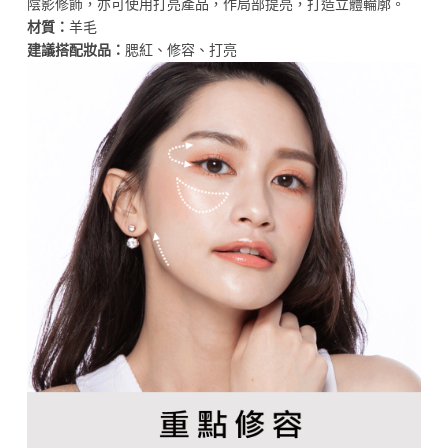
陰影修飾，亦可使用打亮產品，作局部提亮，打造立體輪廓。
材質：
羊毛
建議搭配妝品：
腮紅、修容、打亮