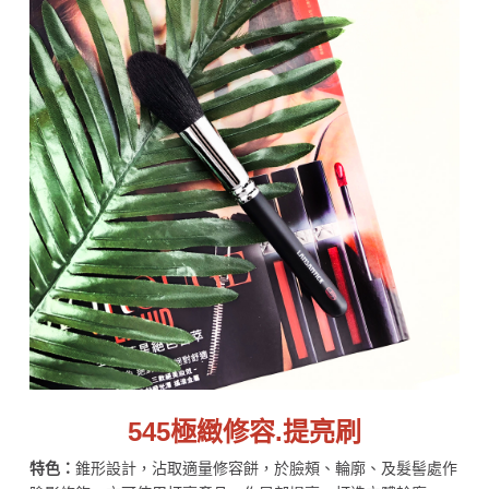
545極緻修容.提亮刷
特色：
錐形設計，沾取適量修容餅，於臉頰、輪廓、及髮髻處作