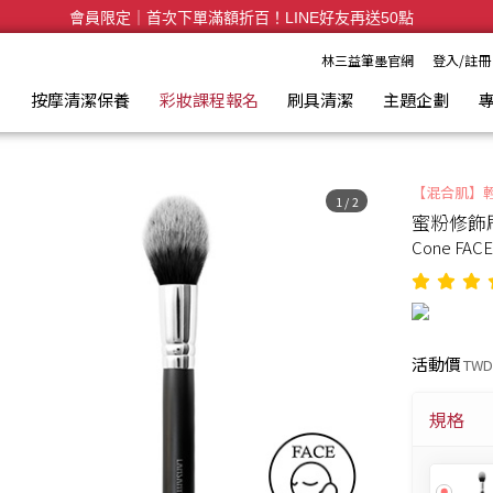
會員限定｜首次下單滿額折百！LINE好友再送50點
全台滿千免運🛒訂單付款後3~5日內出貨
林三益筆墨官網
登入/註冊
具
按摩清潔保養
彩妝課程報名
刷具清潔
主題企劃
【混合肌】
1
/
2
蜜粉修飾刷
Cone FAC
活動價
TWD
規格