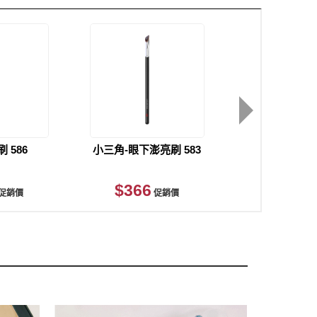
 586
小三角-眼下澎亮刷 583
蜜粉刷 5
$366
$1,403
促銷價
促銷價