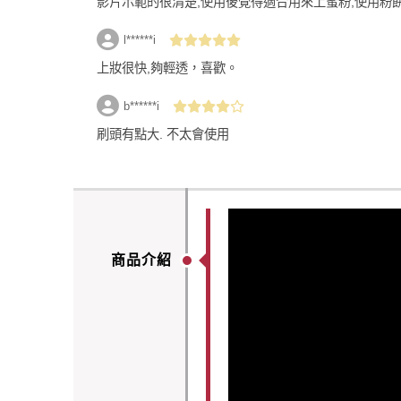
影片示範的很清楚,使用後覺得適合用來上蜜粉,使用粉
l******i
上妝很快,夠輕透，喜歡。
b******i
刷頭有點大. 不太會使用
商品介紹