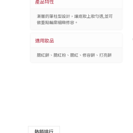
產品特性
漸層的筆柱型設計，讓底妝上妝勻透,並可
做重點輪廓細緻修容。
適用妝品
腮紅餅、腮紅粉、腮紅、修容餅、打亮餅
熱銷排行