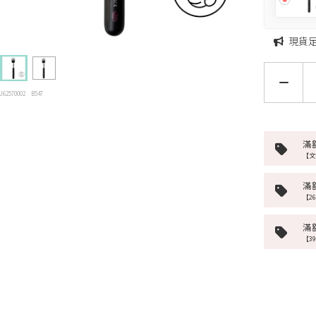
現貨
U62570002
B547
滿
【文
滿
【2
滿
【3