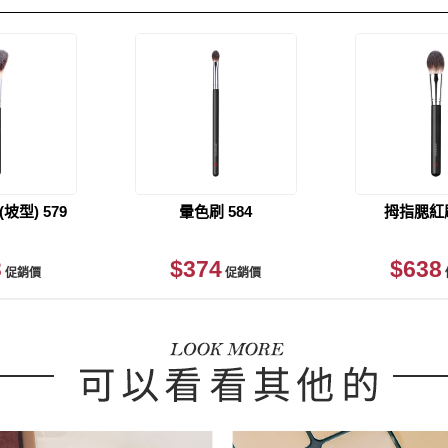
坡型) 579
暈色刷 584
拇指腮紅刷
3
$374
$638
促銷價
促銷價
貨足量供應中！