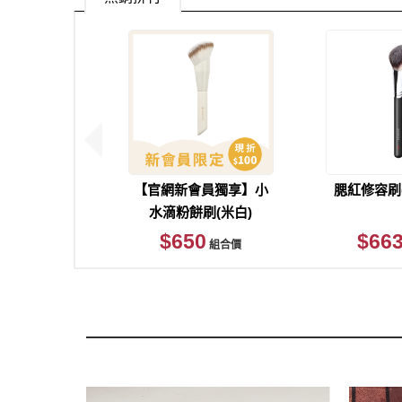
【官網新會員獨享】小
腮紅修容刷(
水滴粉餅刷(米白)
$650
$66
組合價
現