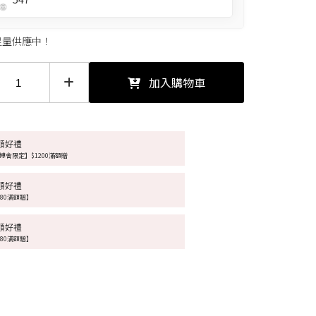
足量供應中！
加入購物車
額好禮
博會限定】$1200滿額贈
額好禮
680滿額贈】
額好禮
980滿額贈】