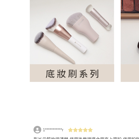
返回
1***********r