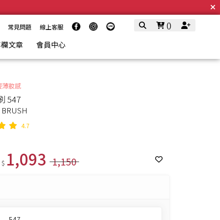
(
)
常見問題
線上客服
專欄文章
會員中心
輕薄妝感
 547
E BRUSH
4.7
1,093
1,150
 $
547