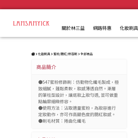
蜜粉修飾刷 547 | LSY林三益專業彩妝刷具
.
關於林三益
網路特惠
化妝刷
化妝刷具
蜜粉/腮紅/修容刷
全部商品
商品簡介
●547蜜粉修飾刷：仿動物化纖毛製成，極
致細膩，蓬鬆柔軟，妝感薄透自然。漸層
的筆柱型設計，讓底妝上妝勻透, 並可做重
點輪廓細緻修容。
●使用方法：沾取適量蜜粉，為妝容進行
定妝動作，亦可作高顯色度的腮紅妝感。
●刷毛材質：捲曲化纖毛