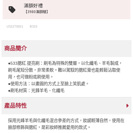
滿額好禮
【3980滿額贈】
U53270031
B533
商品簡介
●533腮紅.提亮刷：刷毛為特殊的雙層，以化纖毛、羊毛製成，
刷毛尾短分散，非常柔軟。難以駕馭的腮紅膏也能輕鬆沾取使
用，也可做粉底刷使用。
●使用方法：以畫圓的方式上至臉上笑肌處。
●刷毛材質：光鋒羊毛、化纖毛
產品特性
採用光峰羊毛與化纖毛混合參差的方式，妝感輕薄自然，使用在
臉部修飾與腮紅，是彩妝師推薦愛用的款式。