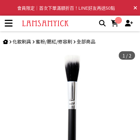
腮紅提亮刷 533 | LSY林三益專業彩妝刷具
會員限定｜首次下單滿額折百！LINE好友再送50點
全台滿千免運🛒訂單付款後3~5日內出貨
化妝刷具
蜜粉/腮紅/修容刷
全部商品
1
/
2