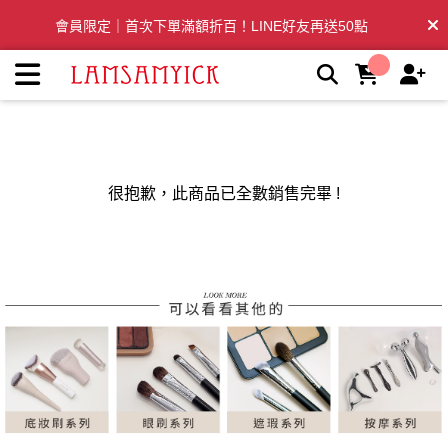
LSY林三益：專業彩妝、清潔刷具推薦品牌 | LSY林三益專業彩
會員限定｜首次下單滿額折百！LINE好友再送50點
妝刷具
全台滿千免運🛒訂單付款後3~5日內出貨
很抱歉，此商品已全數銷售完畢 !