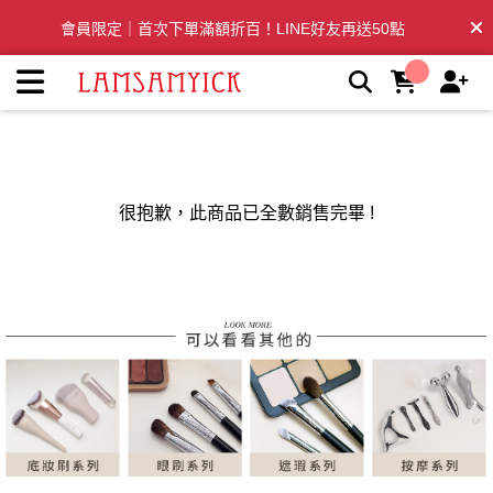
LSY林三益：專業彩妝、清潔刷具推薦品牌 | LSY林三益專業彩
會員限定｜首次下單滿額折百！LINE好友再送50點
妝刷具
全台滿千免運🛒訂單付款後3~5日內出貨
很抱歉，此商品已全數銷售完畢 !