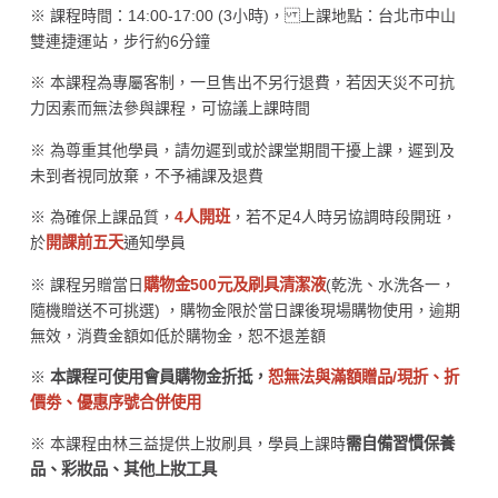
※ 課程時間：14:00-17:00 (3小時)， 上課地點：台北市中山
雙連捷運站，步行約6分鐘
※ 本課程為專屬客制，一旦售出不另行退費，若因天災不可抗
力因素而無法參與課程，可協議上課時間
※ 為尊重其他學員，請勿遲到或於課堂期間干擾上課，遲到及
未到者視同放棄，不予補課及退費
※ 為確保上課品質，
4人開班
，若不足4人時另協調時段開班，
於
開課前五天
通知學員
※ 課程另贈當日
購物金500元及刷具清潔液
(乾洗、水洗各一，
隨機贈送不可挑選) ，購物金限於當日課後現場購物使用，逾期
無效，消費金額如低於購物金，恕不退差額
※
本課程可使用會員購物金折抵，
恕無法與滿額贈品/現折、折
價劵、優惠序號合併使用
※ 本課程由林三益提供上妝刷具，學員上課時
需自備習慣保養
品、彩妝品、其他上妝工具