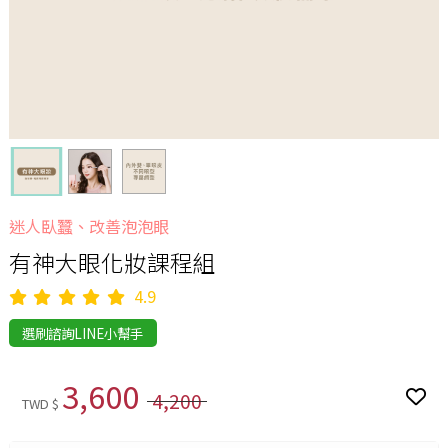
迷人臥蠶、改善泡泡眼
有神大眼化妝課程組
4.9
選刷諮詢LINE小幫手
3,600
4,200
TWD $