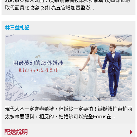
減齡妝步驟大公開：(1)妝前保養按摩拉提肌膚 (2)重點遮瑕
取代面具底妝容 (3)打亮五官增加豐盈澎...
林三益札記
現代人不一定會辦婚禮，但婚紗一定要拍！辦婚禮忙東忙西
太多事要照料，相反的，拍婚紗可以完全Focus在...
配送說明