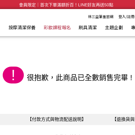
妝刷具
會員限定｜首次下單滿額折百！LINE好友再送50點
全台滿千免運🛒訂單付款後3~5日內出貨
林三益筆墨官網
登入/註冊
具
按摩清潔保養
彩妝課程報名
刷具清潔
主題企劃
!
很抱歉，此商品已全數銷售完畢 !
【付款方式與物流配送說明】
【退換貨與