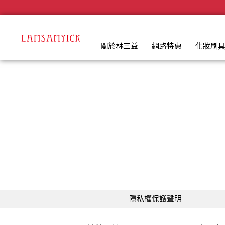
LSY林三益：專業彩妝、清潔刷具推薦品牌 | LSY林三益專業彩
.
關於林三益
網路特惠
化妝刷
隱私權保護聲明