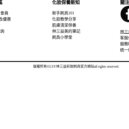
區
化妝保養新知
關
入會員
新手刷具101
度及優惠
化妝教學分享
詢
肌膚清潔保養
查詢
林三益美的筆記
林三
題
刷具⼩學堂
客服
服
服務時
統一
版權所有©LSY林三益彩妝刷具官方網站all rights reserved.