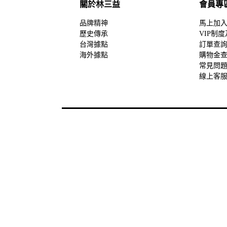
關於林三益
會員專
品牌精神
馬上加
歷史傳承
VIP制
台灣據點
訂單查
海外據點
購物金
常見問
線上客