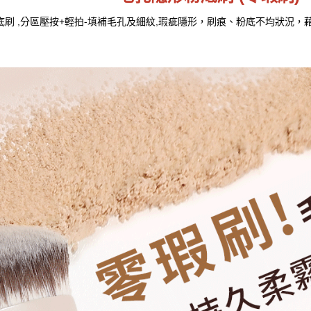
底刷 ,分區壓按+輕拍-填補毛孔及細紋,瑕疵隱形，刷痕、粉底不均狀況