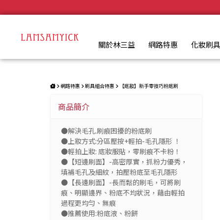
毛孔隱形粉底刷 | LSY林三益專業彩妝刷具
.
關於林三益
網路特惠
化妝刷
網路特惠
刷具組合特惠
【底妝】新手零技巧粉底刷
商品簡介
●解決毛孔.刷痕困擾的粉底刷
●上妝方式:分區壓按+輕拍-毛孔隱形 ！
●輕拍上妝: 底妝服貼，零刷痕不卡粉！
●【短邊刷面】-高密厚實，抓粉力優秀，
填補毛孔及細紋，拍壓粉底至毛孔隱形
●【長邊刷面】-長而鬆的刷毛，可將刷
痕、明顯邊界、粉底不均狀況，藉由輕拍
過程更均勻、無痕
●推薦使用:粉底液、粉餅