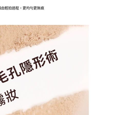
，藉由輕拍過程，更均勻更無痕