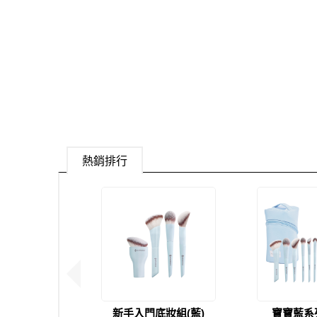
熱銷排行
現貨足量供應中！
新手入門底妝組(藍)
寶寶藍系