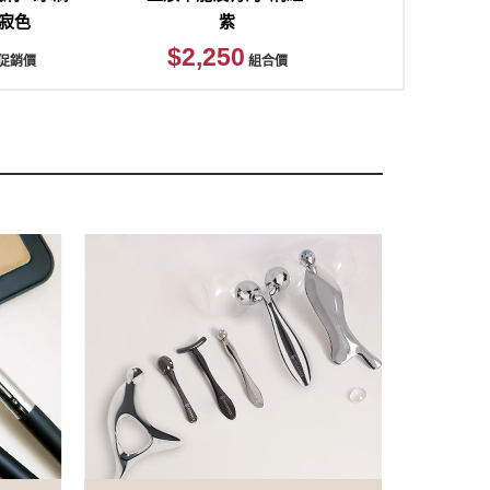
侘寂色
紫
紫
確定並返回
$2,250
$3,780
促銷價
組合價