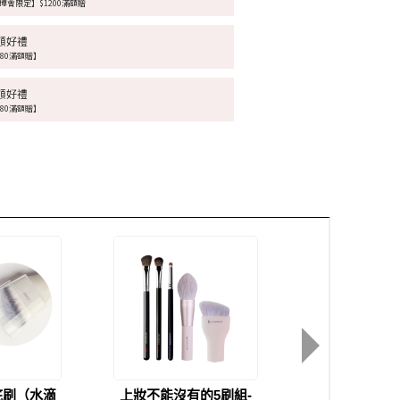
博會限定】$1200滿額贈
額好禮
680滿額贈】
額好禮
980滿額贈】
底刷（水滴
上妝不能沒有的5刷組-
全膚質【完美