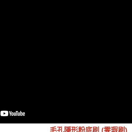
毛孔隱形粉底刷 (零瑕刷)