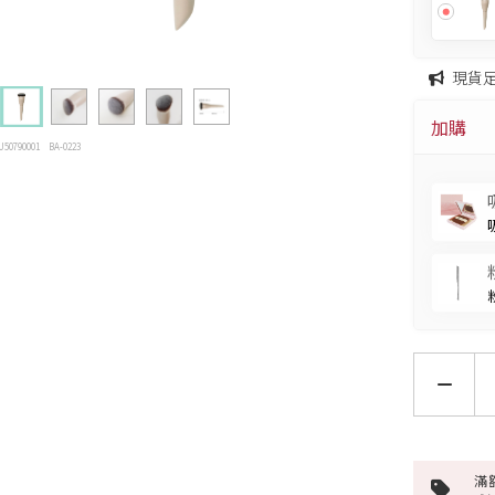
現貨
加購
U50790001
BA-0223
滿