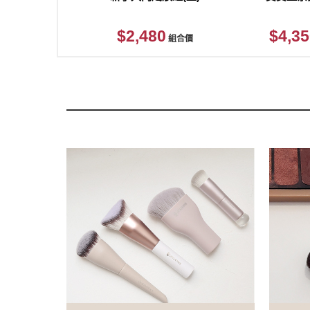
$2,480
$4,35
組合價