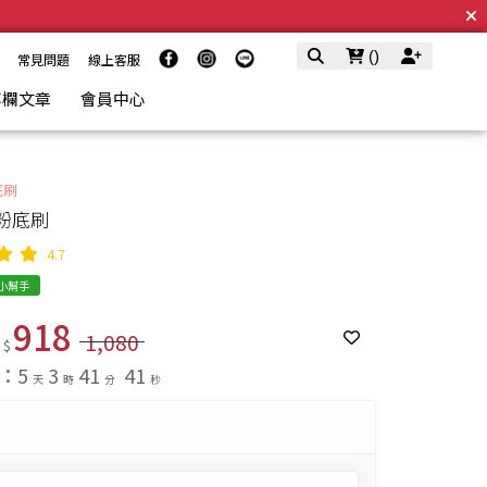
(
)
常見問題
線上客服
專欄文章
會員中心
底刷
粉底刷
4.7
E小幫手
918
1,080
 $
：
5
3
41
40
天
時
分
秒