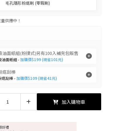
毛孔隱形粉底刷 (零瑕刷)
足量供應中！
吸油面紙組(粉撲式)另有100入補充包販售
吸油面紙組 -
加購價$199 (現省101元)
粉底刮棒
粉底刮棒 -
加購價$109 (現省41元)
加入購物車
額好禮