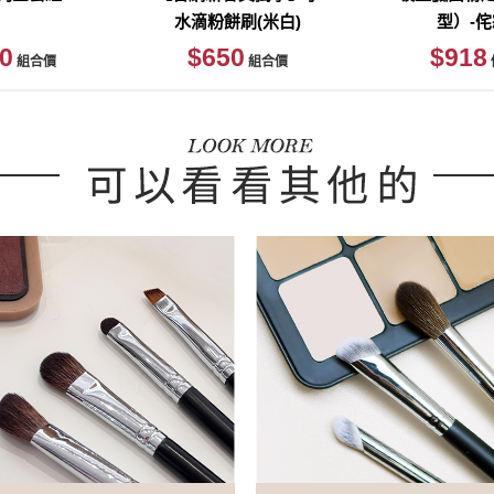
水滴粉餅刷(米白)
型）-
加入購物車
0
$650
$918
組合價
組合價