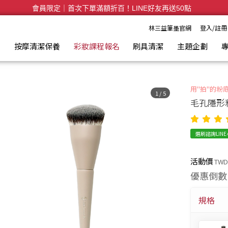
會員限定｜首次下單滿額折百！LINE好友再送50點
全台滿千免運🛒訂單付款後3~5日內出貨
林三益筆墨官網
登入/註冊
具
按摩清潔保養
彩妝課程報名
刷具清潔
主題企劃
用"拍"的粉
1
/
5
毛孔隱形
選刷諮詢LIN
活動價
TWD
優惠倒數
規格