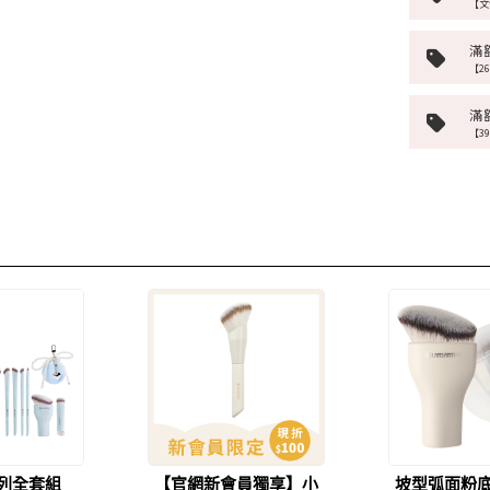
【文
滿
【2
滿
【3
列全套組
【官網新會員獨享】小
坡型弧面粉