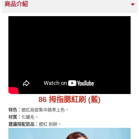
商品介紹
86 拇指腮紅刷 (藍)
特色：
腮紅局部集中精準上色。
材質：
化纖毛。
建議搭配妝品：
腮紅.粉餅。