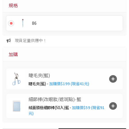
規格
86
現貨足量供應中！
加購
睫毛夾(藍)
睫毛夾(藍) -
加購價$199 (現省41元)
細節棒(改眼妝/遮斑點)-藍
絨面頭極細節棒(50入)藍 -
加購價$59 (現省91
元)