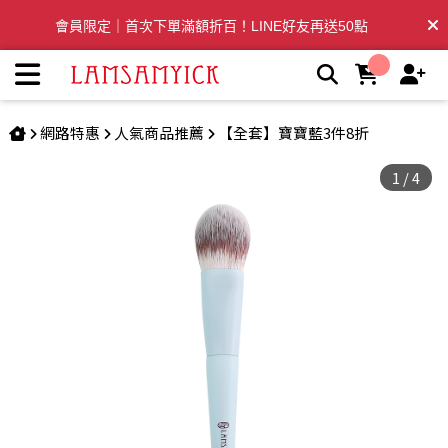
86 拇指腮紅刷 (藍) | LSY林三益專業彩妝刷具
會員限定｜首次下單滿額折百！LINE好友再送50點
全台滿千免運🛒訂單付款後3~5日內出貨
網路特惠
人氣商品推薦
【全套】寶寶藍3件8折
1
/
4