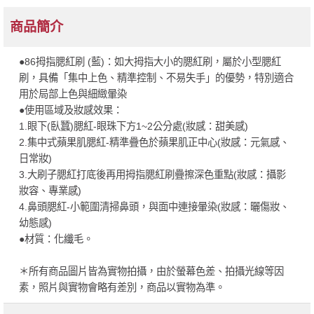
商品簡介
●86拇指腮紅刷 (藍)：如大拇指大小的腮紅刷，屬於小型腮紅
刷，具備「集中上色、精準控制、不易失手」的優勢，特別適合
用於局部上色與細緻暈染
●使用區域及妝感效果：
1.眼下(臥蠶)腮紅-眼珠下方1~2公分處(妝感：甜美感)
2.集中式蘋果肌腮紅-精準疊色於蘋果肌正中心(妝感：元氣感、
日常妝)
3.大刷子腮紅打底後再用拇指腮紅刷疊擦深色重點(妝感：攝影
妝容、專業感)
4.鼻頭腮紅-小範圍清掃鼻頭，與面中連接暈染(妝感：曬傷妝、
幼態感)
●材質：化纖毛。
＊所有商品圖片皆為實物拍攝，由於螢幕色差、拍攝光線等因
素，照片與實物會略有差別，商品以實物為準。