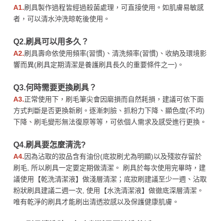
A1.
刷具製作過程皆經過殺菌處理，可直接使用。如肌膚易敏感
者，可以清水沖洗晾乾後使用。
Q2.刷具可以用多久？
A2.
刷具壽命依使用頻率(習慣)、清洗頻率(習慣)、收納及環境影
響而異(刷具定期清潔是養護刷具長久的重要條件之一)。
Q3.何時需要更換刷具？
A3.
正常使用下，刷毛筆尖會因磨損而自然耗損，建議可依下面
方式判斷是否更換新刷。逐漸刺臉、抓粉力下降、顯色度(不均)
下降、刷毛變形無法復原等等，可依個人需求及感受進行更換。
Q4.刷具要怎麼清洗?
A4.
因為沾取的妝品含有油份(底妝刷尤為明顯)以及殘妝存留於
刷毛, 所以刷具一定要定期做清潔。 刷具於每次使用完畢時，建
議使用【乾洗清潔液】做淺層清潔；底妝刷建議至少一週、沾取
粉狀刷具建議二週一次, 使用【水洗清潔液】做徹底深層清潔。
唯有乾淨的刷具才能刷出清透妝感以及保護健康肌膚。