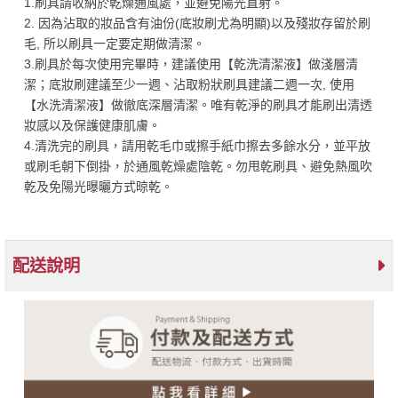
1.刷具請收納於乾燥通風處，並避免陽光直射。
2. 因為沾取的妝品含有油份(底妝刷尤為明顯)以及殘妝存留於刷
毛, 所以刷具一定要定期做清潔。
3.刷具於每次使用完畢時，建議使用【乾洗清潔液】做淺層清
潔；底妝刷建議至少一週、沾取粉狀刷具建議二週一次, 使用
【水洗清潔液】做徹底深層清潔。唯有乾淨的刷具才能刷出清透
妝感以及保護健康肌膚。
4.清洗完的刷具，請用乾毛巾或擦手紙巾擦去多餘水分，並平放
或刷毛朝下倒掛，於通風乾燥處陰乾。勿甩乾刷具、避免熱風吹
乾及免陽光曝曬方式晾乾。
配送說明