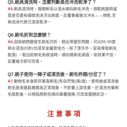
Q5.刷具清洗時，怎麼判斷是否沖洗乾淨了？
A5.
刷具清洗時，撥開刷毛以清水順向刷毛沖洗。擠乾刷面時留
意是否還有細微泡沫浮出刷面，反覆重複幾次沖水←→擠乾,至
無泡沫代表已清潔乾淨。
Q6.刷毛折到怎麼辦？
A6.
因收納問題發生刷毛凹折、翹出等變形問題，可以85-90度
熱水浸泡20秒(勿浸至金屬管地方，除了燙手外，容易導致刷毛
脫落) ，取出趁刷毛有餘溫時，順向將刷毛順直。如效果不佳，
反覆幾次即可改善。
Q7.刷子使用一陣子或清洗後，刷毛炸開/分岔了？
A7.
動物毛本身即非筆直刷毛(有自然彎(捲)度)，使用後或清洗後
刷毛逐漸蓬鬆展開為正常現象，不影響上妝效果。於清洗完畢刷
毛陰乾後，以拇指將刷毛順向重覆撥撫,可改善蓬開狀況。
注 意 事 項