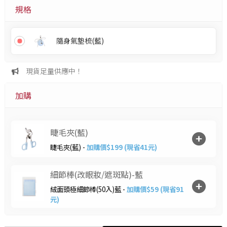
規格
隨身氣墊梳(藍)
現貨足量供應中！
加購
睫毛夾(藍)
睫毛夾(藍) -
加購價$199 (現省41元)
細節棒(改眼妝/遮斑點)-藍
絨面頭極細節棒(50入)藍 -
加購價$59 (現省91
元)