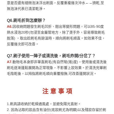
意是否還有細微泡沫浮出刷面，反覆重複幾次沖水←→擠乾,至
無泡沫代表已清潔乾淨。
Q6.刷毛折到怎麼辦？
A6.
因收納問題發生刷毛凹折、翹出等變形問題，可以85-90度
熱水浸泡20秒(勿浸至金屬管地方，除了燙手外，容易導致刷毛
脫落) ，取出趁刷毛有餘溫時，順向將刷毛順直。如效果不佳，
反覆幾次即可改善。
Q7.刷子使用一陣子或清洗後，刷毛炸開/分岔了？
A7.
動物毛本身即非筆直刷毛(有自然彎(捲)度)，使用後或清洗後
刷毛逐漸蓬鬆展開為正常現象，不影響上妝效果。於清洗完畢刷
毛陰乾後，以拇指將刷毛順向重覆撥撫,可改善蓬開狀況。
注 意 事 項
1.刷具請收納於乾燥通風處，並避免陽光直射。
2. 因為沾取的妝品含有油份(底妝刷尤為明顯)以及殘妝存留於刷