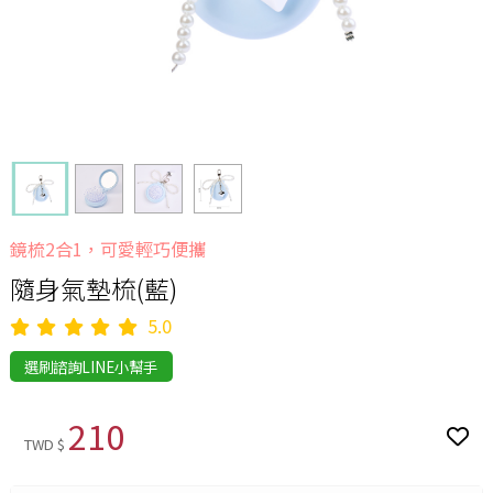
鏡梳2合1，可愛輕巧便攜
隨身氣墊梳(藍)
5.0
選刷諮詢LINE小幫手
210
TWD $