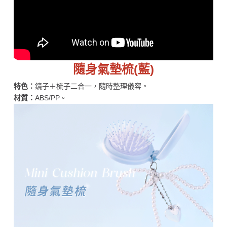
隨身氣墊梳(藍)
特色：
鏡子＋梳子二合一，隨時整理儀容。
材質：
ABS/PP。