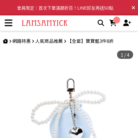
隨身氣墊梳(藍) | LSY林三益專業彩妝刷具
會員限定｜首次下單滿額折百！LINE好友再送50點
全台滿千免運🛒訂單付款後3~5日內出貨
網路特惠
人氣商品推薦
【全套】寶寶藍3件8折
1
/
4