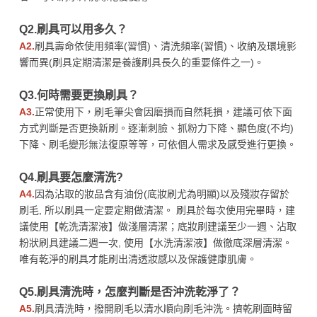
Q2.刷具可以用多久？
A2.
刷具壽命依使用頻率(習慣)、清洗頻率(習慣)、收納及環境影
響而異(刷具定期清潔是養護刷具長久的重要條件之一)。
Q3.何時需要更換刷具？
A3.
正常使用下，刷毛筆尖會因磨損而自然耗損，建議可依下面
方式判斷是否更換新刷。逐漸刺臉、抓粉力下降、顯色度(不均)
下降、刷毛變形無法復原等等，可依個人需求及感受進行更換。
Q4.刷具要怎麼清洗?
A4.
因為沾取的妝品含有油份(底妝刷尤為明顯)以及殘妝存留於
刷毛, 所以刷具一定要定期做清潔。 刷具於每次使用完畢時，建
議使用【乾洗清潔液】做淺層清潔；底妝刷建議至少一週、沾取
粉狀刷具建議二週一次, 使用【水洗清潔液】做徹底深層清潔。
唯有乾淨的刷具才能刷出清透妝感以及保護健康肌膚。
Q5.刷具清洗時，怎麼判斷是否沖洗乾淨了？
A5.
刷具清洗時，撥開刷毛以清水順向刷毛沖洗。擠乾刷面時留