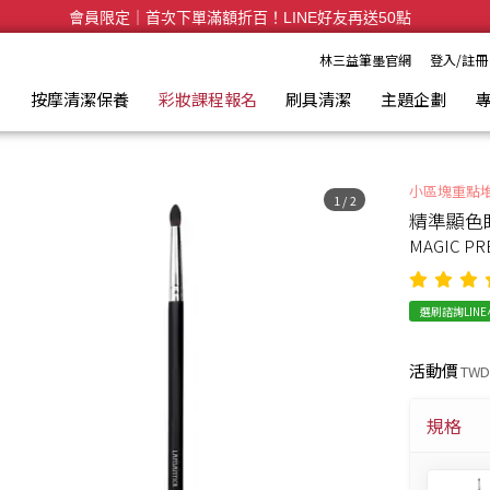
會員限定｜首次下單滿額折百！LINE好友再送50點
全台滿千免運🛒訂單付款後3~5日內出貨
林三益筆墨官網
登入/註冊
具
按摩清潔保養
彩妝課程報名
刷具清潔
主題企劃
小區塊重點
1
/
2
精準顯色眼
MAGIC PR
選刷諮詢LIN
活動價
TWD
規格