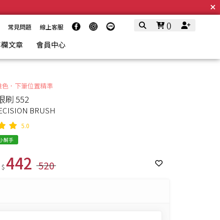
(
)
常見問題
線上客服
專欄文章
會員中心
堆色．下筆位置精準
刷 552
ECISION BRUSH
5.0
E小幫手
442
520
 $