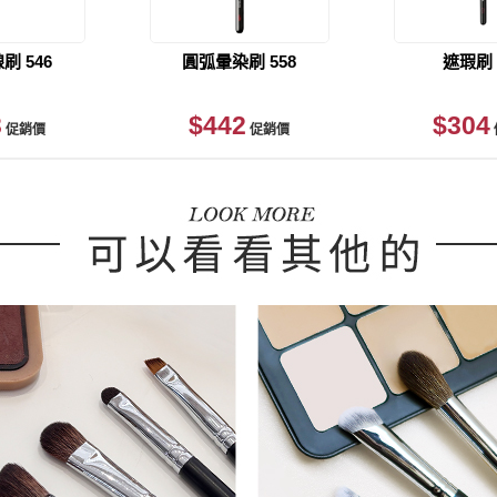
加入購物車
刷 546
圓弧暈染刷 558
遮瑕刷 
3
$442
$304
促銷價
促銷價