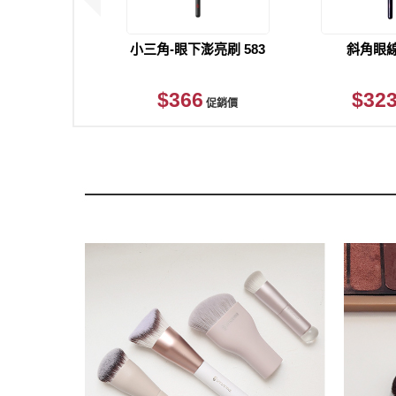
小三角-眼下澎亮刷 583
斜角眼線
$366
$32
促銷價