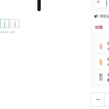
現貨
加購
U81130002
B552