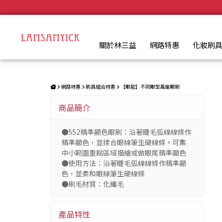
精準顯色眼刷 552 | LSY林三益專業彩妝刷具
.
關於林三益
網路特惠
化妝刷
網路特惠
刷具組合特惠
【眼妝】不同眼型萬能眼刷
商品簡介
●552精準顯色眼刷：沿著睫毛弧線線條作
精準顯色，並揉合眼線筆生硬線條。可集
中小範圍重點區域描繪或做眼尾精準顯色
●使用方法：沿著睫毛弧線線條作精準顯
色，並柔和眼線筆生硬線條
●刷毛材質：化纖毛
產品特性