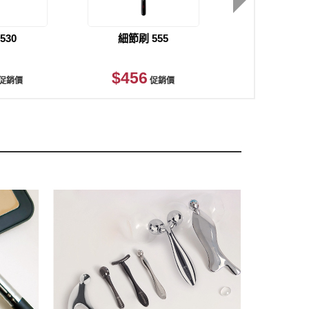
確定並返回
530
細節刷 555
淡妝不失手
$456
$1,850
促銷價
促銷價