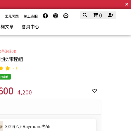
(
)
常見問題
線上客服
專欄文章
會員中心
改善泡泡眼
化妝課程組
4.9
E小幫手
600
4,200
8/29(六)-Raymond老師