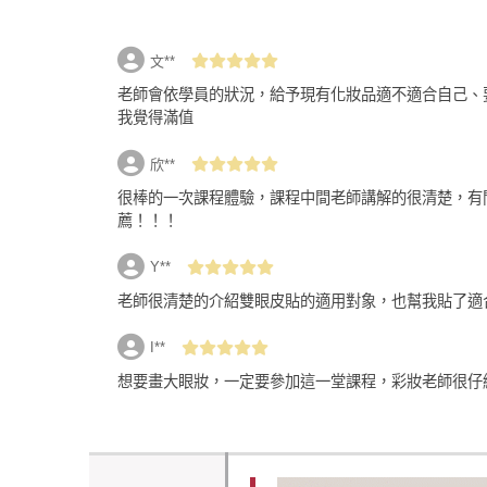
返回
文**
老師會依學員的狀況，給予現有化妝品適不適合自己、
我覺得滿值
欣**
很棒的一次課程體驗，課程中間老師講解的很清楚，有
薦！！！
Y**
老師很清楚的介紹雙眼皮貼的適用對象，也幫我貼了適
I**
想要畫大眼妝，一定要參加這一堂課程，彩妝老師很仔