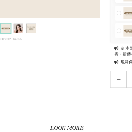
U30720002
BA-0145
※ 
折、折價
現貨