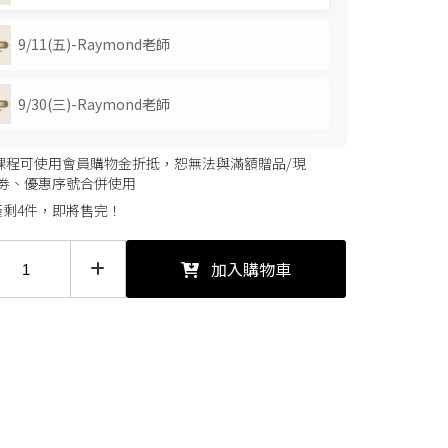
9/11(五)-Raymond老師
9/30(三)-Raymond老師
本課程可使用會員購物金折抵，恕無法與滿額贈品/現
劵、優惠序號合併使用
僅剩4件，即將售完！
加入購物車