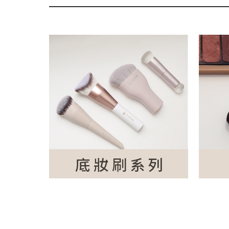
※ 本課
併使用
現貨僅剩