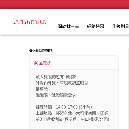
有神大眼化妝課程組 | LSY林三益專業彩妝刷具
.
關於林三益
網路特惠
化妝刷
彩妝課程報名
商品簡介
放大雙眼的超有神眼妝
針對內外雙、單眼皮調整眼型
推薦給：
泡泡眼、進階眼妝需求
課程時間：14:00-17:00 (3小時)
上課地點：鄰近台北市大稻埕商圈，開課
前3天通知地點 (近捷運：中山/雙連/北門)