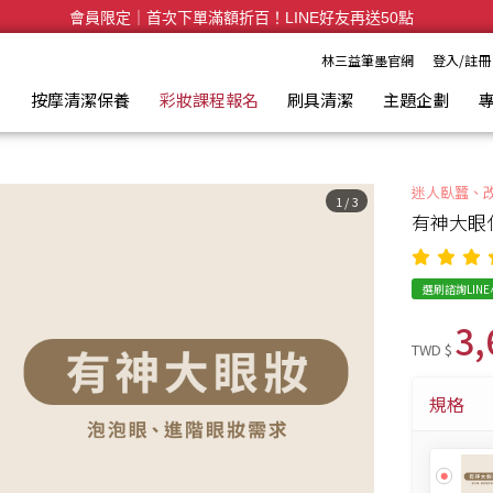
全台滿千免運🛒訂單付款後3~5日內出貨
林三益筆墨官網
登入/註冊
具
按摩清潔保養
彩妝課程報名
刷具清潔
主題企劃
迷人臥蠶、
1
/
3
有神大眼
選刷諮詢LIN
3,
TWD $
規格