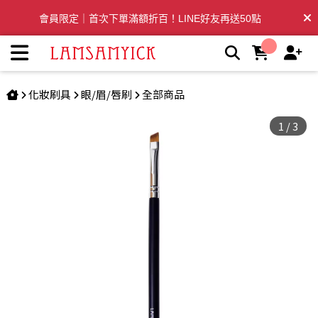
斜角眼線刷 546 | LSY林三益專業彩妝刷具
會員限定｜首次下單滿額折百！LINE好友再送50點
全台滿千免運🛒訂單付款後3~5日內出貨
化妝刷具
眼/眉/唇刷
全部商品
1
/
3