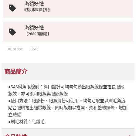
滿額好禮
眼妝專區滿額贈
滿額好禮
【2680滿額贈】
U81010001
B546
商品簡介
●546斜角眼線刷：斜口設計可均勻勾勒出眼線線條並拉長眼尾
妝效，亦可柔和眼線與眼影線條
●使用方法：眼影粉、眼線膠皆可使用。均勻沾取並以刷毛角度
貼合眼睛拉出細緻眼線，同時能加以推開、柔和整體線條，增加
立體感
●刷毛材質：化纖毛