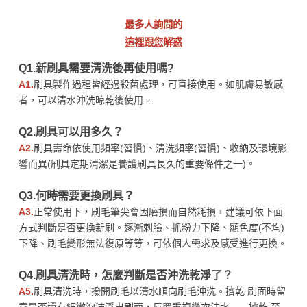
最多人詢問的
這裡跟您解惑
Q1.新刷具需要清洗後再使用嗎?
A1.
刷具製作過程皆經過殺菌處理，可直接使用。如肌膚易敏感
者，可以清水沖洗晾乾後使用。
Q2.刷具可以用多久？
A2.
刷具壽命依使用頻率(習慣)、清洗頻率(習慣)、收納及環境影
響而異(刷具定期清潔是養護刷具長久的重要條件之一)。
Q3.何時需要更換刷具？
A3.
正常使用下，刷毛筆尖會因磨損而自然耗損，建議可依下面
方式判斷是否更換新刷。逐漸刺臉、抓粉力下降、顯色度(不均)
下降、刷毛變形無法復原等等，可依個人需求及感受進行更換。
Q4.刷具清洗時，怎麼判斷是否沖洗乾淨了？
A5.
刷具清洗時，撥開刷毛以清水順向刷毛沖洗。擠乾 刷面時留
意是否還有細微泡沫浮出刷面，反覆重複幾次沖水←→擠乾,至