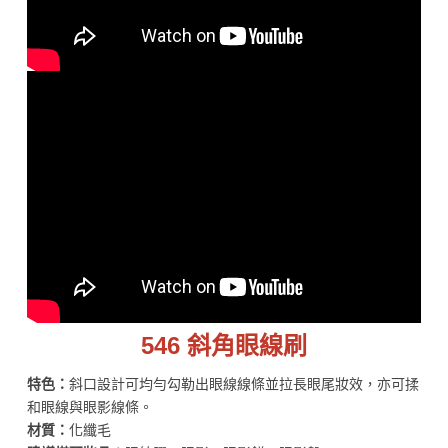
546 斜角眼線刷
特色：
斜口設計可均勻勾勒出眼線線條並拉長眼尾妝效，亦可揉
和眼線與眼影線條。
材質：
化纖毛