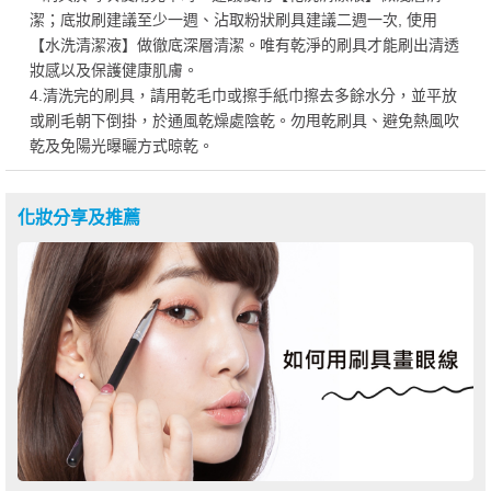
潔；底妝刷建議至少一週、沾取粉狀刷具建議二週一次, 使用
【水洗清潔液】做徹底深層清潔。唯有乾淨的刷具才能刷出清透
妝感以及保護健康肌膚。
4.清洗完的刷具，請用乾毛巾或擦手紙巾擦去多餘水分，並平放
或刷毛朝下倒掛，於通風乾燥處陰乾。勿甩乾刷具、避免熱風吹
乾及免陽光曝曬方式晾乾。
化妝分享及推薦