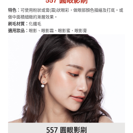
557 圓眼影刷
特色：
可使用粉狀或膏(霜)狀眼彩，做眼部顏色描繪及打底。或
做中面積細緻的漸層效果。
刷毛材質：
化纖毛
適用妝品：
眼影、眼影霜、眼影蜜、眼影膏