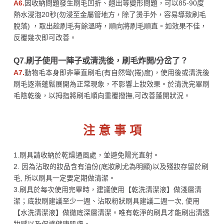
A6.
因收納問題發生刷毛凹折、翹出等變形問題，可以85-90度
熱水浸泡20秒(勿浸至金屬管地方，除了燙手外，容易導致刷毛
脫落) ，取出趁刷毛有餘溫時，順向將刷毛順直。如效果不佳，
反覆幾次即可改善。
Q7.刷子使用一陣子或清洗後，刷毛炸開/分岔了？
A7.
動物毛本身即非筆直刷毛(有自然彎(捲)度)，使用後或清洗後
刷毛逐漸蓬鬆展開為正常現象，不影響上妝效果。於清洗完畢刷
毛陰乾後，以拇指將刷毛順向重覆撥撫,可改善蓬開狀況。
注 意 事 項
1.刷具請收納於乾燥通風處，並避免陽光直射。
2. 因為沾取的妝品含有油份(底妝刷尤為明顯)以及殘妝存留於刷
毛, 所以刷具一定要定期做清潔。
3.刷具於每次使用完畢時，建議使用【乾洗清潔液】做淺層清
潔；底妝刷建議至少一週、沾取粉狀刷具建議二週一次, 使用
【水洗清潔液】做徹底深層清潔。唯有乾淨的刷具才能刷出清透