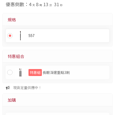
優惠倒數：
4
8
13
30
天
時
分
秒
規格
557
特惠組合
特惠組
長眼深邃重點3刷
現貨足量供應中！
加購