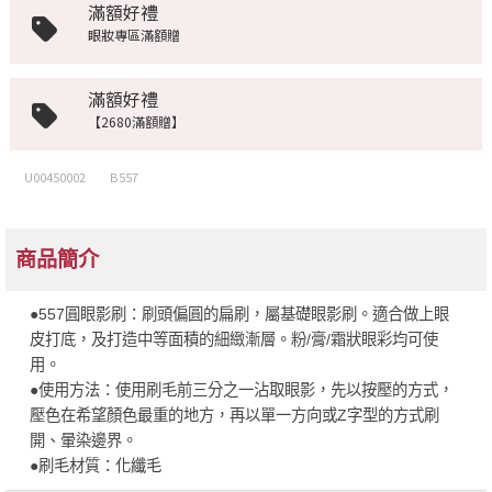
滿額好禮
眼妝專區滿額贈
滿額好禮
【2680滿額贈】
U00450002
B557
商品簡介
●557圓眼影刷：刷頭偏圓的扁刷，屬基礎眼影刷。適合做上眼
皮打底，及打造中等面積的細緻漸層。粉/膏/霜狀眼彩均可使
用。
●使用方法：使用刷毛前三分之一沾取眼影，先以按壓的方式，
壓色在希望顏色最重的地方，再以單一方向或Z字型的方式刷
開、暈染邊界。
●刷毛材質：化纖毛