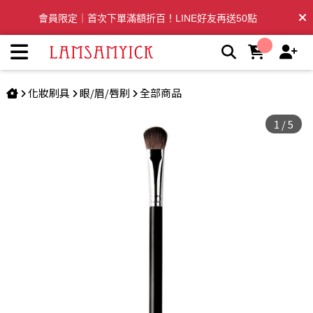
圓眼影刷 557 | LSY林三益專業彩妝刷具
會員限定｜首次下單滿額折百！LINE好友再送50點
全台滿千免運🛒訂單付款後3~5日內出貨
化妝刷具
眼/眉/唇刷
全部商品
1
/
5