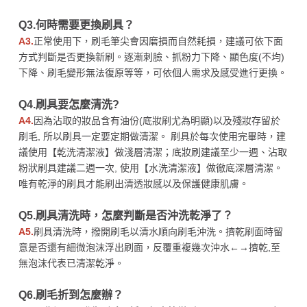
Q3.何時需要更換刷具？
A3.
正常使用下，刷毛筆尖會因磨損而自然耗損，建議可依下面
方式判斷是否更換新刷。逐漸刺臉、抓粉力下降、顯色度(不均)
下降、刷毛變形無法復原等等，可依個人需求及感受進行更換。
Q4.刷具要怎麼清洗?
A4.
因為沾取的妝品含有油份(底妝刷尤為明顯)以及殘妝存留於
刷毛, 所以刷具一定要定期做清潔。 刷具於每次使用完畢時，建
議使用【乾洗清潔液】做淺層清潔；底妝刷建議至少一週、沾取
粉狀刷具建議二週一次, 使用【水洗清潔液】做徹底深層清潔。
唯有乾淨的刷具才能刷出清透妝感以及保護健康肌膚。
Q5.刷具清洗時，怎麼判斷是否沖洗乾淨了？
A5.
刷具清洗時，撥開刷毛以清水順向刷毛沖洗。擠乾刷面時留
意是否還有細微泡沫浮出刷面，反覆重複幾次沖水←→擠乾,至
無泡沫代表已清潔乾淨。
Q6.刷毛折到怎麼辦？