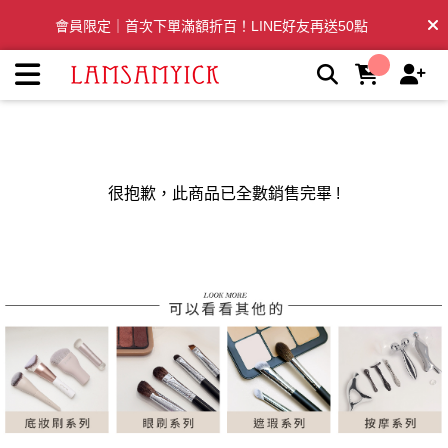
LSY林三益：專業彩妝、清潔刷具推薦品牌 | LSY林三益專業彩
會員限定｜首次下單滿額折百！LINE好友再送50點
妝刷具
全台滿千免運🛒訂單付款後3~5日內出貨
很抱歉，此商品已全數銷售完畢 !