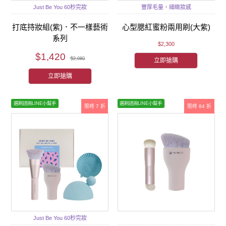
Just Be You 60秒完妝
豐厚毛量，細緻妝感
打底持妝組(紫)．不一樣藝術
心型腮紅蜜粉兩用刷(大紫)
系列
$2,300
$1,420
$2,080
立即搶購
立即搶購
選刷諮詢LINE小幫手
選刷諮詢LINE小幫手
限時 7 折
限時 84 折
Just Be You 60秒完妝