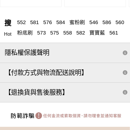
搜
552
581
576
584
蜜粉刷
546
586
560
粉底刷
573
575
558
582
寶寶藍
561
Hot
腮紅
557
遮瑕刷
555
蜜粉
531
刷具清潔
隱私權保護聲明
腮紅刷
雙頭
粉底液
566
粉底刮
549
588
571
551
530
572
579
筆刷
570
收納
【付款方式與物流配送說明】
小水滴
585
529
遮瑕
590
三角
562
505
拇指腮紅刷
分裝
粉樸
粉撲
膏狀眼影
【退換貨與售後服務】
水滴刷
535
修容
點點
5 8 8
系列全套組
鼻影
打亮
粉底
541
刷具
502
補妝法寶推薦 dcard
粉底刮棒
589
隨型
按摩
外出收納
503
513
套
米
鼻影刷