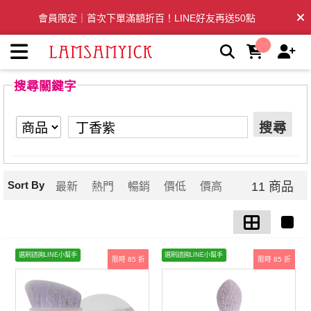
【丁香紫】搜尋結果 | LSY林三益專業彩妝刷具
會員限定｜首次下單滿額折百！LINE好友再送50點
全台滿千免運🛒訂單付款後3~5日內出貨
搜尋關鍵字
搜尋
Sort By
11 商品
最新
熱門
暢銷
價低
價高
選刷諮詢LINE小幫手
選刷諮詢LINE小幫手
限時 85 折
限時 85 折