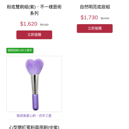
粉底雙刷組(紫)．不一樣藝術
自然明亮底妝組
系列
$1,730
$2,070
$1,620
$2,310
立即搶購
立即搶購
選刷諮詢LINE小幫手
魅惑紫愛心刷，百年工藝
心型腮紅蜜粉兩用刷(中紫)