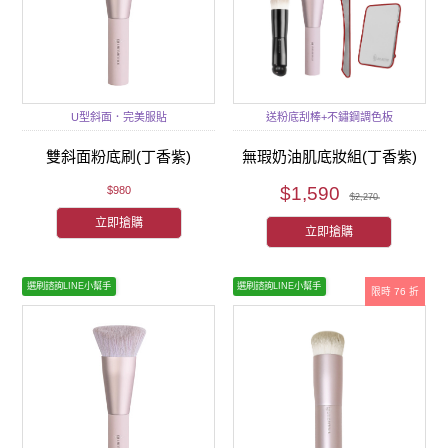
U型斜面．完美服貼
送粉底刮棒+不鏽鋼調色板
雙斜面粉底刷(丁香紫)
無瑕奶油肌底妝組(丁香紫)
$1,590
$980
$2,270
立即搶購
立即搶購
選刷諮詢LINE小幫手
選刷諮詢LINE小幫手
限時 76 折