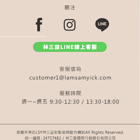
眉刷
修修刷
斜角底妝刷
小水滴粉餅刷
收納包
內雙
粉底刷 扁刷
鼻影修修刷
液態腮紅
打亮刷
569
543
火苗刷
兩用
迷你 刷具
尖尖刷
577
遮暇
583
火苗
眼影刷
收納架(方)
新手修容
LSY 528
分裝瓶
548
小錢花