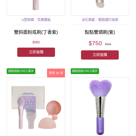
U型斜面．完美服貼
淡化瑕疵．輕妝感打底術
雙斜面粉底刷(丁香紫)
點點雙頭刷(紫)
$750
$980
$990
立即搶購
立即搶購
選刷諮詢LINE小幫手
選刷諮詢LINE小幫手
限時 68 折