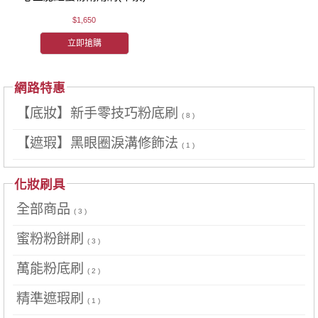
$1,650
立即搶購
網路特惠
【底妝】新手零技巧粉底刷
( 8 )
【遮瑕】黑眼圈淚溝修飾法
( 1 )
化妝刷具
全部商品
( 3 )
蜜粉粉餅刷
( 3 )
萬能粉底刷
( 2 )
精準遮瑕刷
( 1 )