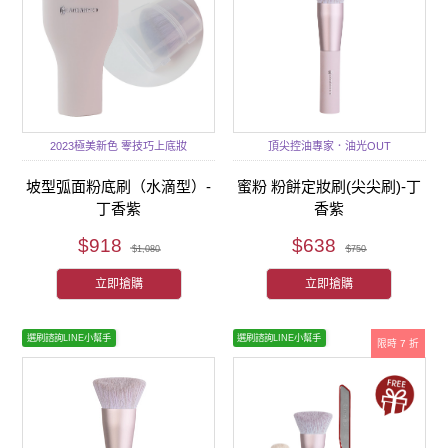
2023極美新色 零技巧上底妝
頂尖控油專家．油光OUT
坡型弧面粉底刷（水滴型）-
蜜粉 粉餅定妝刷(尖尖刷)-丁
丁香紫
香紫
$918
$638
$1,080
$750
立即搶購
立即搶購
選刷諮詢LINE小幫手
選刷諮詢LINE小幫手
限時 7 折