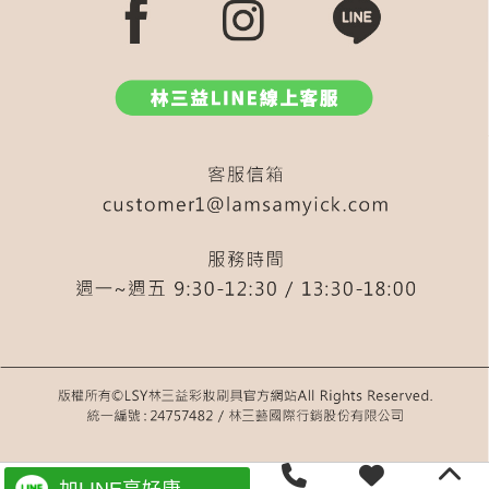
淚溝
新手
打亮刷
粉餅刷
577
549
535
尖尖刷
皂
遮暇
液態腮紅
毛孔
刮棒
545
雙斜面粉底刷
粉刺刷
分裝瓶
斜角底妝刷
盤
扁刷
內雙
580
黑眼圈
毛孔隱形