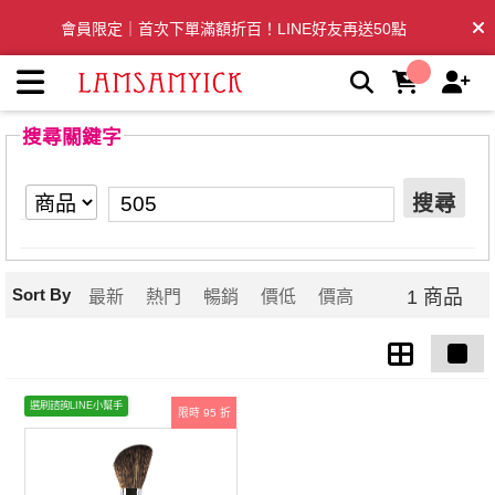
【505】搜尋結果 | LSY林三益專業彩妝刷具
會員限定｜首次下單滿額折百！LINE好友再送50點
全台滿千免運🛒訂單付款後3~5日內出貨
搜尋關鍵字
搜尋
Sort By
1 商品
最新
熱門
暢銷
價低
價高
選刷諮詢LINE小幫手
限時 95 折