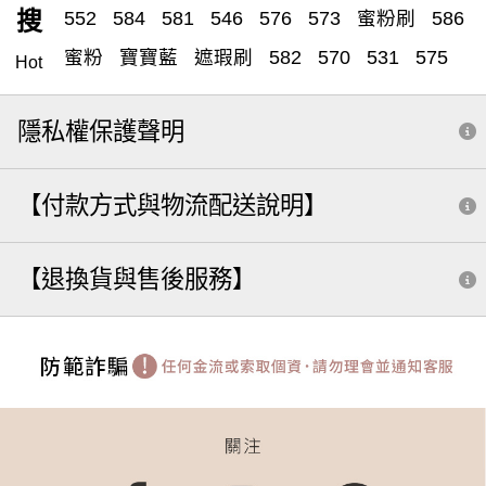
搜
552
584
581
546
576
573
蜜粉刷
586
蜜粉
寶寶藍
遮瑕刷
582
570
531
575
Hot
遮瑕
558
561
粉底刷
粉底液
粉底刮
557
隱私權保護聲明
572
560
腮紅刷
551
腮紅
收納
579
555
筆刷
雙頭
562
粉樸
566
禮盒
588
【付款方式與物流配送說明】
分裝
小水滴
組
585
粉撲
膏狀眼影
眉刷
修容
529
505
5 8 8
513
粉底
530
【退換貨與售後服務】
系列全套組
鼻影
590
粉底刮棒
補妝法寶推薦 dcard
斜角
打亮
隨行
三角
米
569
571
套
調色盤
旅行
541
眼影刷
LSY林三益 絕對完美旅行組(含包)
外出收納
583
兩用
暈染
按摩
粉底刷 扁刷
化妝包