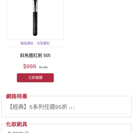
細長腮紅、勾型腮紅
斜角腮紅刷 505
$998
$1,050
立即搶購
網路特惠
【經典】5系列任選95折
( 1 )
化妝刷具