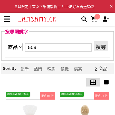
【509】搜尋結果 | LSY林三益專業彩妝刷具
會員限定｜首次下單滿額折百！LINE好友再送50點
全台滿千免運🛒訂單付款後3~5日內出貨
搜尋關鍵字
搜尋
Sort By
2 商品
最新
熱門
暢銷
價低
價高
選刷諮詢LINE小幫手
選刷諮詢LINE小幫手
限時 85 折
限時 75 折