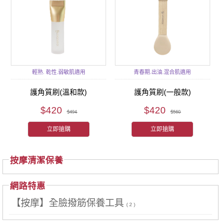
輕熟. 乾性.弱敏肌適用
青春期.出油.混合肌適用
護角質刷(溫和款)
護角質刷(一般款)
$420
$420
$494
$560
立即搶購
立即搶購
按摩清潔保養
網路特惠
【按摩】全臉撥筋保養工具
( 2 )