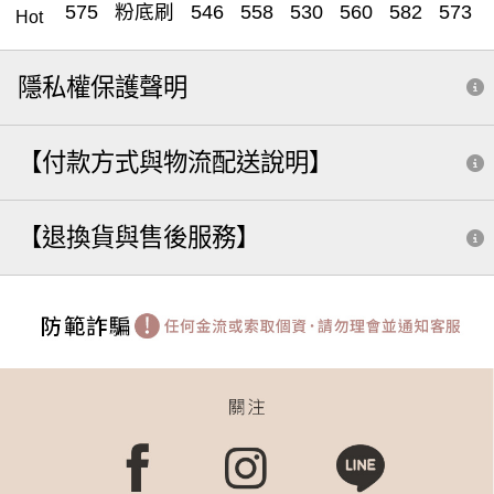
575
粉底刷
546
558
530
560
582
573
Hot
561
549
503
557
531
505
小水滴
551
隱私權保護聲明
588
蜜粉
555
遮瑕刷
579
腮紅
535
收納
刷具清潔
粉底液
572
589
571
547
【付款方式與物流配送說明】
雙頭
遮瑕
腮紅刷
筆刷
590
585
570
566
粉餅刷
三角
修容
水滴刷
分裝
【退換貨與售後服務】
拇指腮紅刷
粉樸
點點
淚溝
502
541
562
簡少年
529
刷具
眼影
鼻影
5 8 8
系列全套組
粉撲
583
隨型
米
外出收納
補妝法寶推薦 dcard
鼻影刷
按摩
斜角底妝刷
粉底刮棒
打亮刷
修修刷
粉底
大胃
561中眼影刷
打亮
小甜心
化妝包
套
眼影刷
543
小水滴粉餅刷
臥蠶
調色