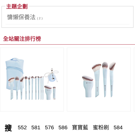
主題企劃
慵懶保養法
( 2 )
全站關注排行榜
搜
552
581
576
586
寶寶藍
蜜粉刷
584