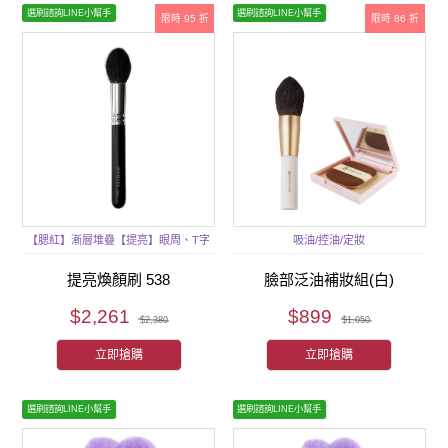
選刷諮詢LINE小幫手
選刷諮詢LINE小幫手
限時 95 折
限時 86 折
【腮紅】漸層堆疊【提亮】眼周、T字
吸油/控油/定妝
提亮煥顏刷 538
臉部泛油補妝組(白)
$2,261
$899
$2,380
$1,050
立即搶購
立即搶購
選刷諮詢LINE小幫手
選刷諮詢LINE小幫手