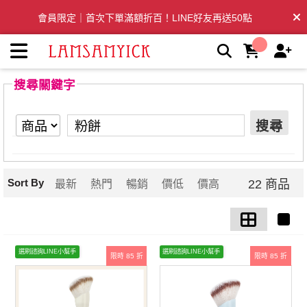
【粉餅】搜尋結果 | LSY林三益專業彩妝刷具
會員限定｜首次下單滿額折百！LINE好友再送50點
全台滿千免運🛒訂單付款後3~5日內出貨
搜尋關鍵字
搜尋
Sort By
22 商品
最新
熱門
暢銷
價低
價高
選刷諮詢LINE小幫手
選刷諮詢LINE小幫手
限時 85 折
限時 85 折