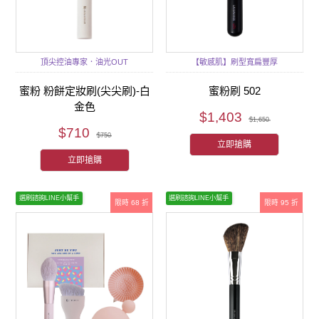
頂尖控油專家．油光OUT
【敏感肌】刷型寬扁豐厚
蜜粉 粉餅定妝刷(尖尖刷)-白
蜜粉刷 502
金色
$1,403
$1,650
$710
$750
立即搶購
立即搶購
選刷諮詢LINE小幫手
選刷諮詢LINE小幫手
限時 68 折
限時 95 折