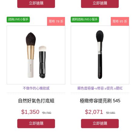
立即搶購
立即搶購
諮詢LINE小幫手
選刷諮詢LINE小幫手
限時 78 折
限時 95 折
不做作的心機妝感
顯色度極優-v修容.v提亮.v腮紅
自然好氣色打底組
極緻修容提亮刷 545
$1,350
$2,071
$1,740
$2,180
立即搶購
立即搶購