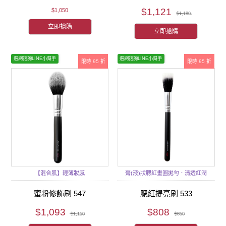
$1,121
$1,050
$1,180
立即搶購
立即搶購
選刷諮詢LINE小幫手
選刷諮詢LINE小幫手
限時 95 折
限時 95 折
【混合肌】輕薄妝感
膏(液)狀腮紅畫圓拋勻．清透紅潤
蜜粉修飾刷 547
腮紅提亮刷 533
$1,093
$808
$1,150
$850