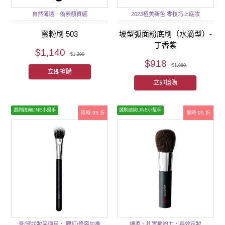
自然薄透．偽素顏質感
2023極美新色 零技巧上底妝
蜜粉刷 503
坡型弧面粉底刷（水滴型）-
丁香紫
$1,140
$1,200
$918
$1,080
立即搶購
立即搶購
選刷諮詢LINE小幫手
選刷諮詢LINE小幫手
限時 95 折
限時 95 折
膏/液狀妝品適用． 腮紅/修容勻推
細柔、扎實抓粉力．長效定妝