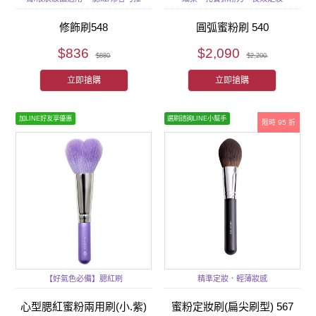
修飾刷548
圓弧蜜粉刷 540
$836
$2,090
$880
$2,200
立即搶購
立即搶購
加LINE好友享優惠
選刷諮詢LINE小幫手
限時 95 折
【好氣色必備】腮紅刷
精準定妝．輕薄妝感
心型腮紅蜜粉兩用刷(小.紫)
蜜粉定妝刷(扁尖刷型) 567