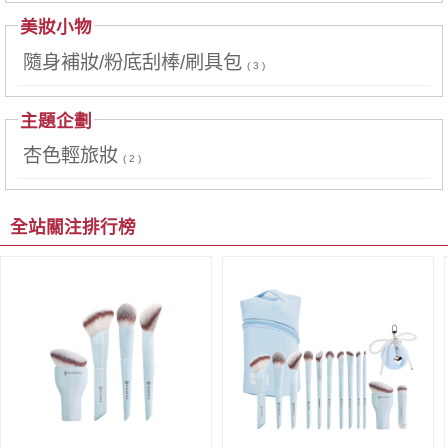
美妝小物
隨身補妝/粉底刮棒/刷具包
( 3 )
主題企劃
杏色輕旅妝
( 2 )
全站關注排行榜