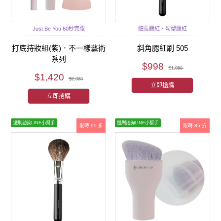
Just Be You 60秒完妝
細長腮紅、勾型腮紅
打底持妝組(紫)．不一樣藝術
斜角腮紅刷 505
系列
$998
$1,050
$1,420
$2,080
立即搶購
立即搶購
選刷諮詢LINE小幫手
選刷諮詢LINE小幫手
限時 95 折
限時 85 折