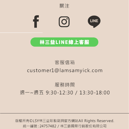
化妝包
粉餅刷
兩用
液態腮紅
尖尖刷
小水滴粉餅刷
組
535
皂
粉底刷 扁刷
內雙
583
548
扁刷
538
汪汪大眼
棉花
黑眼圈
新手修容
火苗刷
遮
雙斜面
盤
眼影
牙刷
567
毛孔隱形
530遮瑕刷