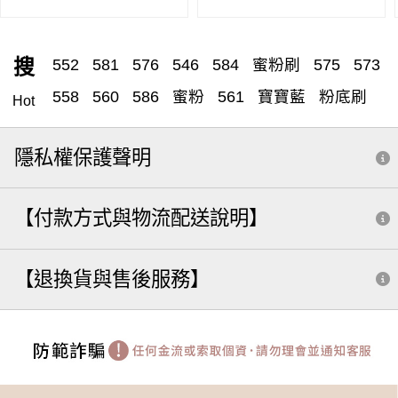
搜
552
581
576
546
584
蜜粉刷
575
573
558
560
586
蜜粉
561
寶寶藍
粉底刷
Hot
582
遮瑕刷
570
531
腮紅
551
腮紅刷
隱私權保護聲明
遮瑕
粉底刮
粉底液
555
557
585
579
收納
571
分裝
粉樸
588
572
530
562
【付款方式與物流配送說明】
雙頭
筆刷
水滴刷
566
膏狀眼影
513
修容
549
眉刷
529
590
三角
打亮
粉底
【退換貨與售後服務】
小水滴
鼻影
505
粉撲
541
5 8 8
系列全套組
補妝法寶推薦 dcard
米
套
鼻影刷
調色盤
斜角
粉底刮棒
隨行
外出收納
眼影刷
按摩
遮暇
打亮刷
577