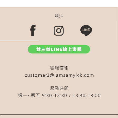
新手
577
粉底刷 扁刷
扇形重點打亮刷
LSY林三益 絕對完美旅行組(含包)
皂
535
遮暇
兩用
腮紅修容刷
刮
刮棒
洗臉刷
鼻影
紫
567
粉刺刷
洗刷
三角
583
(藍)
532
502
毛孔隱形
新手修容
藍
油
小水滴粉餅刷
淚溝
按摩刮棒
圓弧
538
530遮瑕刷