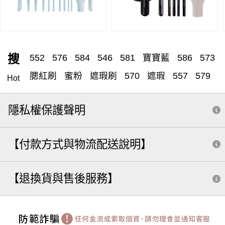
搜
552
576
584
546
581
寶寶藍
586
573
腮紅刷
蜜粉
遮瑕刷
570
遮瑕
557
579
Hot
561
558
531
粉底刮
粉底液
腮紅
560
隱私權保護聲明
575
收納
蜜粉刷
585
582
筆刷
雙頭
眉刷
572
551
粉底刷
562
566
555
【付款方式與物流配送說明】
粉撲
549
530
529
禮盒
590
組
修容
505
膏狀眼影
分裝
小水滴
尖尖刷
513
【退換貨與售後服務】
斜角
粉底
調色盤
套
分裝瓶
571
乾洗
液態腮紅
粉底刮棒
眼影刷
打亮
旅行
569
588
補妝法寶推薦 dcard
外出收納
隨行