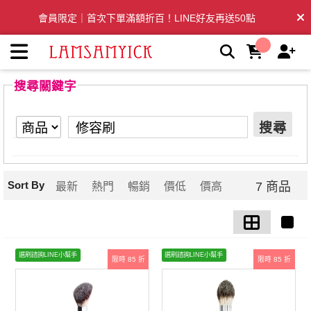
【修容刷】搜尋結果 | LSY林三益專業彩妝刷具
會員限定｜首次下單滿額折百！LINE好友再送50點
全台滿千免運🛒訂單付款後3~5日內出貨
搜尋關鍵字
搜尋
Sort By
7 商品
最新
熱門
暢銷
價低
價高
選刷諮詢LINE小幫手
選刷諮詢LINE小幫手
限時 85 折
限時 85 折