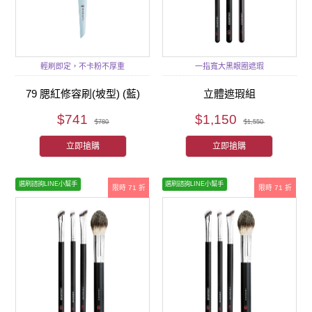
輕刷即定，不卡粉不厚重
一指寬大黑眼圈遮瑕
79 腮紅修容刷(坡型) (藍)
立體遮瑕組
$741
$1,150
$780
$1,550
立即搶購
立即搶購
選刷諮詢LINE小幫手
選刷諮詢LINE小幫手
限時 71 折
限時 71 折