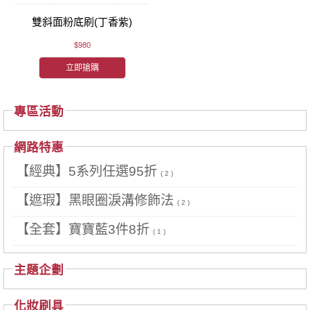
雙斜面粉底刷(丁香紫)
$980
立即搶購
專區活動
網路特惠
【經典】5系列任選95折
( 2 )
【遮瑕】黑眼圈淚溝修飾法
( 2 )
【全套】寶寶藍3件8折
( 1 )
主題企劃
化妝刷具