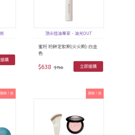
術
頂尖控油專家．油光OUT
蜜粉 粉餅定妝刷(尖尖刷)-白金
色
即搶購
$638
立即搶購
$750
限時 7 折
限時 7 折