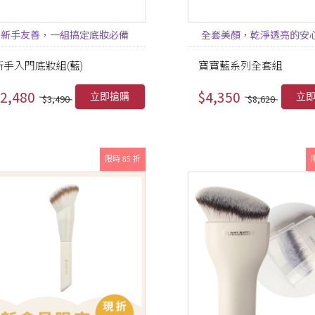
新手友善，一組搞定底妝必備
全套美顏，乾淨透亮的安
新手入門底妝組(藍)
寶寶藍系列全套組
2,480
$4,350
立即搶購
立
$3,490
$8,620
限時 85 折