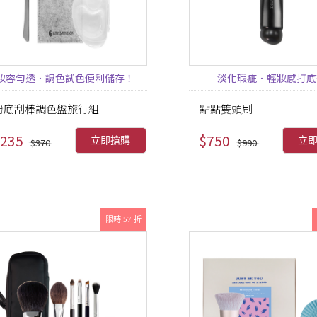
妝容勻透．調色試色便利儲存！
淡化瑕疵．輕妝感打底
粉底刮棒調色盤旅行組
點點雙頭刷
235
$750
立即搶購
立
$370
$990
限時 57 折