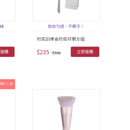
線
妝容勻透．不髒手！
粉底刮棒省粉底好朋友組
$235
即搶購
立即搶購
$300
限時 71 折