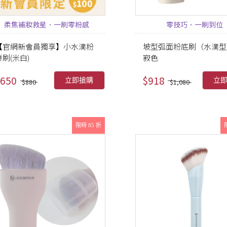
柔焦補妝救星．一刷零粉感
零技巧．一刷到位
【官網新會員獨享】小水滴粉
坡型弧面粉底刷（水滴型
餅刷(米白)
寂色
650
$918
立即搶購
立
$880
$1,080
限時 85 折