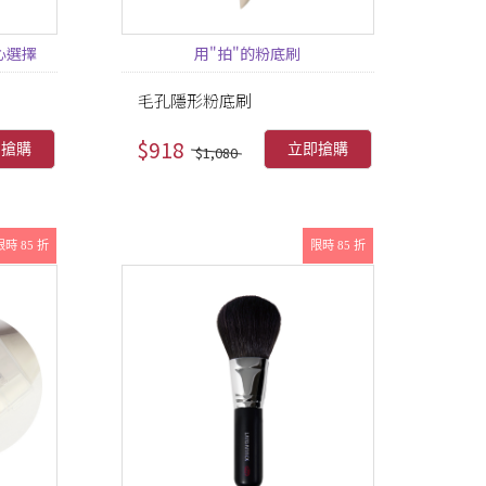
心選擇
用"拍"的粉底刷
毛孔隱形粉底刷
$918
即搶購
立即搶購
$1,080
限時 85 折
限時 85 折