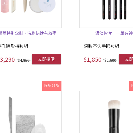
蘭蔻特別企劃．洗刷快速有效率
濃淡皆宜．一筆有神
毛孔隱形持妝組
淡妝不失手眼妝組
3,290
$1,850
立即搶購
立
$4,850
$2,600
限時 64 折