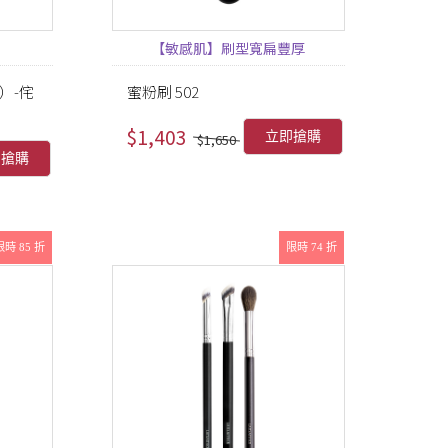
【敏感肌】刷型寬扁豐厚
）-侘
蜜粉刷 502
$1,403
立即搶購
$1,650
即搶購
限時 85 折
限時 74 折