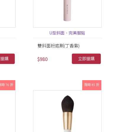
U型斜面．完美服貼
雙斜面粉底刷(丁香紫)
$980
即搶購
立即搶購
限時 76 折
限時 85 折