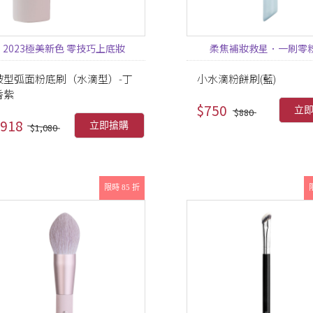
2023極美新色 零技巧上底妝
柔焦補妝救星．一刷零
坡型弧面粉底刷（水滴型）-丁
小水滴粉餅刷(藍)
香紫
$750
立
$880
918
立即搶購
$1,080
限時 85 折