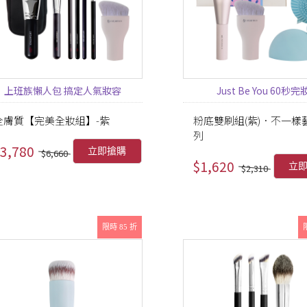
上班族懶人包 搞定人氣妝容
Just Be You 60秒完
全膚質【完美全妝組】-紫
粉底雙刷組(紫)．不一樣
列
3,780
立即搶購
$6,660
$1,620
立
$2,310
限時 85 折