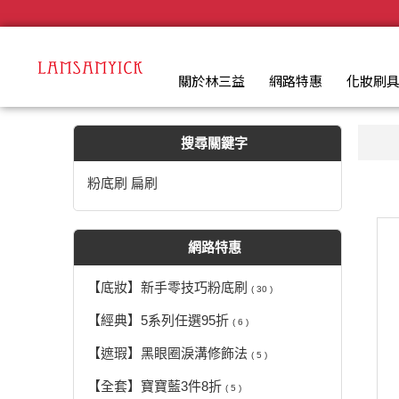
【粉底刷 扁刷】搜尋結果 | LSY林三益專業彩妝刷具
.
關於林三益
網路特惠
化妝刷
搜尋關鍵字
粉底刷 扁刷
網路特惠
【底妝】新手零技巧粉底刷
( 30 )
【經典】5系列任選95折
( 6 )
【遮瑕】黑眼圈淚溝修飾法
( 5 )
【全套】寶寶藍3件8折
( 5 )