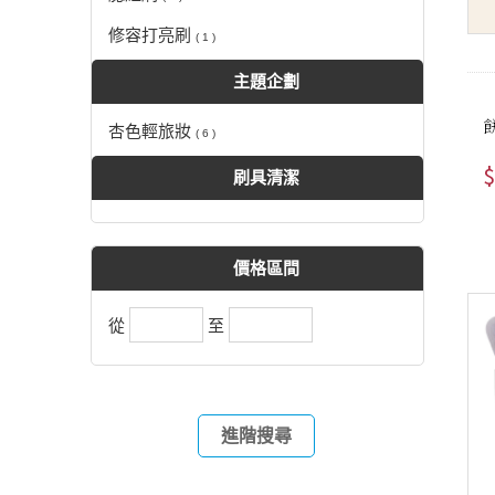
修容打亮刷
( 1 )
主題企劃
杏色輕旅妝
( 6 )
$
刷具清潔
價格區間
從
至
進階搜尋