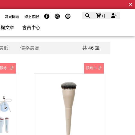
(
)
常見問題
線上客服
專欄文章
會員中心
最低
價格最高
共 46 筆
限時 5 折
限時 85 折