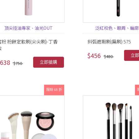
頂尖控油專家．油光OUT
泛紅校色、眼周、輪廓
蜜粉 粉餅定妝刷(尖尖刷)-丁香
斜弧遮瑕刷(扁刷) 575
紫
$456
立
$480
638
立即搶購
$750
限時 68 折