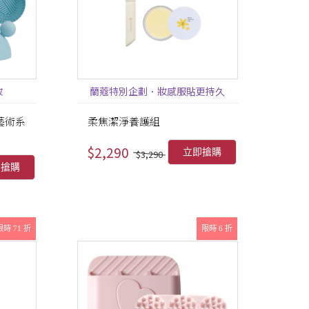
妝
蘭蔻特別企劃．妝感服貼更持久
藝術系
柔焦潔淨養護組
$2,290
立即搶購
$3,290
即搶購
限時 71 折
限時 6 折