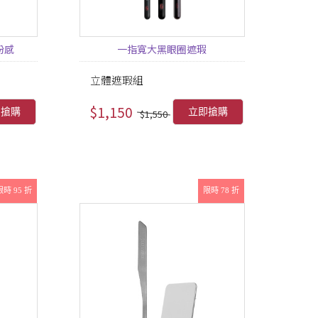
粉感
一指寬大黑眼圈遮瑕
立體遮瑕組
$1,150
即搶購
立即搶購
$1,550
限時 95 折
限時 78 折