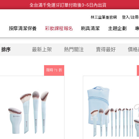
會員限定｜首次下單滿額折百！LINE好友再送50點
全台滿千免運🛒訂單付款後3~5日內出貨
林三益筆墨官網
登入/註冊
具
按摩清潔保養
彩妝課程報名
刷具清潔
主題企劃
排序
最新上架
熱門關注
賣得最好
價格
限時 71 折