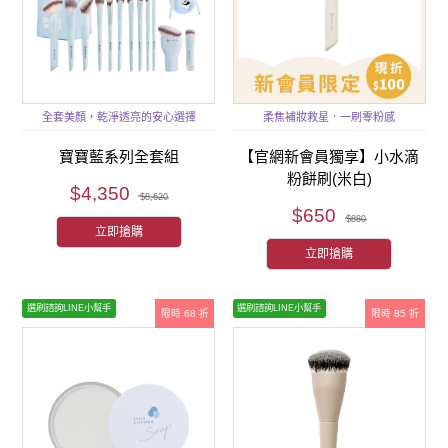
全套美顏，乾淨透亮的安心選擇
柔焦補妝救星．一刷零粉感
寶寶藍系列全套組
【官網新會員獨享】小水滴
粉餅刷(米白)
$4,350
$8,620
$650
$880
立即搶購
立即搶購
選刷諮詢LINE小幫手
選刷諮詢LINE小幫手
限時 68 折
限時 85 折