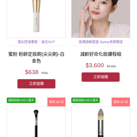
頂尖控油專家．油光OUT
澎潤逆齡妝容-Sunny老師限定
蜜粉 粉餅定妝刷(尖尖刷)-白
減齡好命化妝課程組
金色
$3,600
$4,200
$638
$750
立即搶購
立即搶購
選刷諮詢LINE小幫手
選刷諮詢LINE小幫手
限時 85 折
限時 95 折