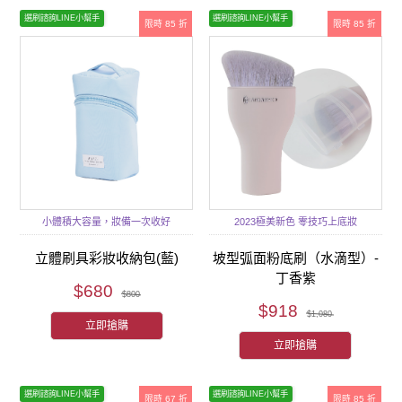
選刷諮詢LINE小幫手
選刷諮詢LINE小幫手
限時 85 折
限時 85 折
小體積大容量，妝備一次收好
2023極美新色 零技巧上底妝
立體刷具彩妝收納包(藍)
坡型弧面粉底刷（水滴型）-
丁香紫
$680
$800
$918
$1,080
立即搶購
立即搶購
選刷諮詢LINE小幫手
選刷諮詢LINE小幫手
限時 67 折
限時 85 折