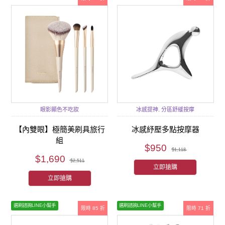
眼影顯色不吃妝
冰感提神. 分區舒緩按摩
【內雙眼】極簡美刷具旅行
冰感紓壓多點按摩器
組
$950
$1,118
$1,690
$2,511
立即搶購
立即搶購
選刷諮詢LINE小幫手
選刷諮詢LINE小幫手
限時 85 折
限時 71 折