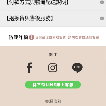
【付款方式與物流配送說明】
570
585
收納
小水滴
505
529
遮瑕
590
三角
562
粉撲
拇指腮紅刷
分裝
【退換貨與售後服務】
粉樸
535
修容
膏狀眼影
水滴刷
粉底
541
點點
5 8 8
系列全套組
鼻影
打亮
米
鼻影刷
眉刷
修修刷
斜角底妝刷
刷具
502
補妝法寶推薦 dcard
粉底刮棒
589
隨型
按摩
外出收納
503
513
套
兩用
迷你 刷具
尖尖刷
577
遮暇
583
火苗
眼影刷
小水滴粉餅刷
收納包
內雙
粉底刷 扁刷
鼻影修修刷
液態腮紅
打亮刷
569
543
火苗刷
cli
牙刷
雙斜面
腮紅修容刷
提亮刷
油