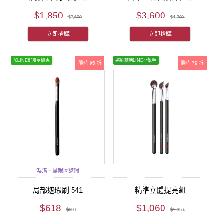
$1,850
$3,600
$2,600
$4,200
立即搶購
立即搶購
加LINE好友享優惠
選刷諮詢LINE小幫手
限時 95 折
限時 79 折
淚溝、黑眼圈遮瑕
局部遮瑕刷 541
精準立體提亮組
$618
$1,060
$650
$1,350