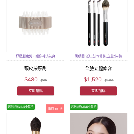
紓壓腦疲勞，還你神清氣爽
黑眼圈.泛紅.法令修飾,立體小v臉
頭皮按摩刷
全臉立體修容
$480
$1,520
$565
$2,130
立即搶購
立即搶購
選刷諮詢LINE小幫手
選刷諮詢LINE小幫手
限時 85 折