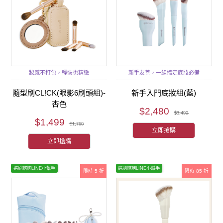
妝感不打包，輕裝也精緻
新手友善，一組搞定底妝必備
隨型刷CL!CK(眼影6刷頭組)-
新手入門底妝組(藍)
杏色
$2,480
$3,490
$1,499
$1,760
立即搶購
立即搶購
選刷諮詢LINE小幫手
選刷諮詢LINE小幫手
限時 5 折
限時 85 折