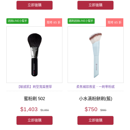
立即搶購
立即搶購
諮詢LINE小幫手
選刷諮詢LINE小幫手
限時 85 折
限時 85 折
【敏感肌】刷型寬扁豐厚
柔焦補妝救星．一刷零粉感
蜜粉刷 502
小水滴粉餅刷(藍)
$1,403
$750
$1,650
$880
立即搶購
立即搶購