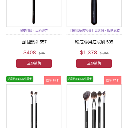
眼皮打底．暈染邊界
【粉底液/修容膏】高遮瑕．服貼底妝
圓眼影刷 557
粉底專用底妝刷 535
$408
$1,378
$480
$1,450
立即搶購
立即搶購
選刷諮詢LINE小幫手
選刷諮詢LINE小幫手
限時 88 折
限時 77 折