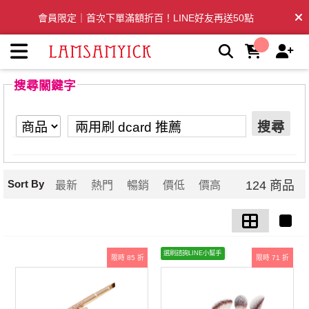
【兩用刷 dcard 推薦】搜尋結果 | LSY林三益專業彩妝刷具
全台滿千免運🛒訂單付款後3~5日內出貨
搜尋關鍵字
搜尋
Sort By
124 商品
最新
熱門
暢銷
價低
價高
選刷諮詢LINE小幫手
限時 85 折
限時 71 折