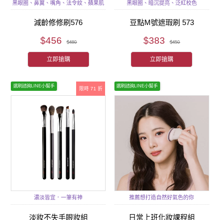
黑眼圈、鼻翼、嘴角、法令紋、蘋果肌
黑眼圈、暗沉提亮、泛紅校色
減齡修修刷576
豆點M號遮瑕刷 573
$456
$383
$480
$450
立即搶購
立即搶購
選刷諮詢LINE小幫手
選刷諮詢LINE小幫手
限時 71 折
濃淡皆宜．一筆有神
推薦想打造自然好氣色的你
淡妝不失手眼妝組
日常上班化妝課程組