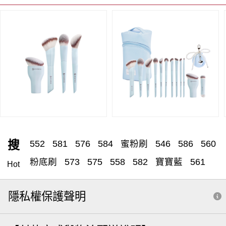
搜
552
581
576
584
蜜粉刷
546
586
560
粉底刷
573
575
558
582
寶寶藍
561
Hot
腮紅
557
遮瑕刷
555
蜜粉
531
551
隱私權保護聲明
530
572
579
刷具清潔
腮紅刷
雙頭
粉底液
566
粉底刮
549
588
571
筆刷