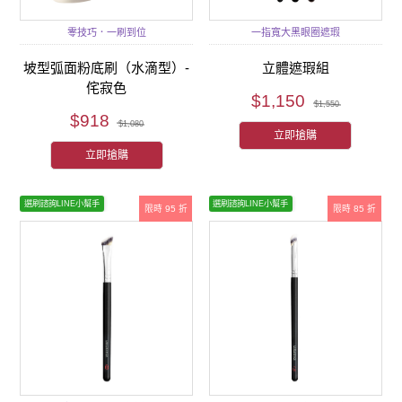
零技巧．一刷到位
一指寬大黑眼圈遮瑕
坡型弧面粉底刷（水滴型）-
立體遮瑕組
侘寂色
$1,150
$1,550
$918
$1,080
立即搶購
立即搶購
選刷諮詢LINE小幫手
選刷諮詢LINE小幫手
限時 95 折
限時 85 折