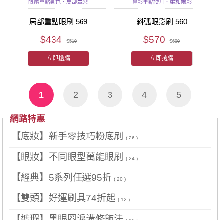
眼尾重點顯色．局部暈染
鼻影重點使用．柔和眼影
局部重點眼刷 569
斜弧眼影刷 560
$434
$570
$510
$600
立即搶購
立即搶購
1
2
3
4
5
網路特惠
【底妝】新手零技巧粉底刷
( 26 )
【眼妝】不同眼型萬能眼刷
( 24 )
【經典】5系列任選95折
( 20 )
【雙頭】好運刷具74折起
( 12 )
【遮瑕】黑眼圈淚溝修飾法