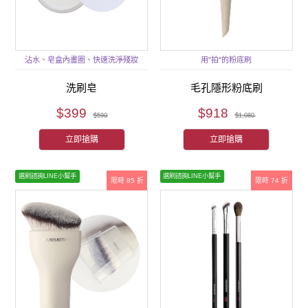
沾水、皂盒內畫圈、快速洗淨殘妝
用"拍"的粉底刷
洗刷皂
毛孔隱形粉底刷
$399
$918
$590
$1,080
立即搶購
立即搶購
選刷諮詢LINE小幫手
選刷諮詢LINE小幫手
限時 85 折
限時 74 折