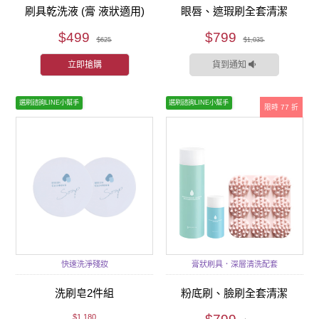
刷具乾洗液 (膏 液狀適用)
眼唇、遮瑕刷全套清潔
$499
$799
$625
$1,035
立即搶購
貨到通知
選刷諮詢LINE小幫手
選刷諮詢LINE小幫手
限時 77 折
快速洗淨殘妝
膏狀刷具．深層清洗配套
洗刷皂2件組
粉底刷、臉刷全套清潔
$1,180