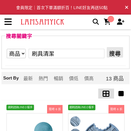
【刷具清潔】搜尋結果 | LSY林三益專業彩妝刷具
會員限定｜首次下單滿額折百！LINE好友再送50點
全台滿千免運🛒訂單付款後3~5日內出貨
搜尋關鍵字
搜尋
Sort By
13 商品
最新
熱門
暢銷
價低
價高
選刷諮詢LINE小幫手
選刷諮詢LINE小幫手
限時 6 折
限時 6 折