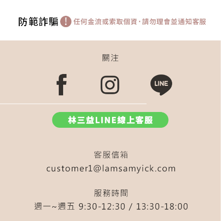
系列全套組
米
套
鼻影刷
調色盤
斜角
粉底刮棒
隨行
補妝法寶推薦 dcard
按摩
遮暇
打亮刷
577
化妝包
粉餅刷
兩用
液態腮紅
尖尖刷
小水滴粉餅刷
組
535
皂
粉底刷 扁刷
內雙
583
外出收納
眼影刷
581 全能刷
雙斜面粉底刷
cli
清潔
腮紅刷 504
按摩刮棒
鴨
藍
545
569
粉刺刷
眼下
油
圓弧
新手
點點