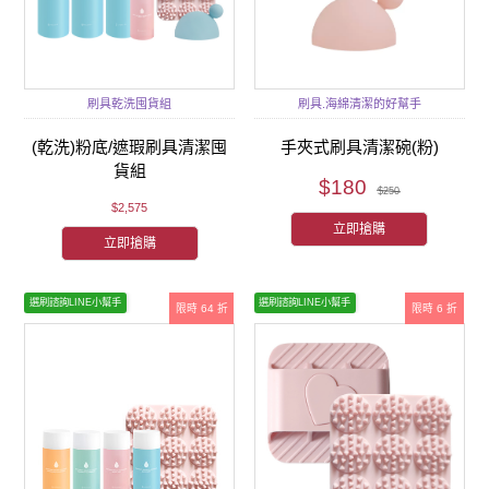
刷具乾洗囤貨組
刷具.海綿清潔的好幫手
(乾洗)粉底/遮瑕刷具清潔囤
手夾式刷具清潔碗(粉)
貨組
$180
$250
$2,575
立即搶購
立即搶購
選刷諮詢LINE小幫手
選刷諮詢LINE小幫手
限時 64 折
限時 6 折