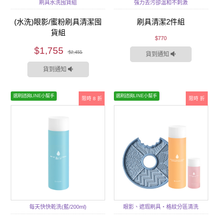
刷具水洗囤貨組
強力去污卻溫和不刺激
(水洗)眼影/蜜粉刷具清潔囤
刷具清潔2件組
貨組
$770
$1,755
$2,455
貨到通知
貨到通知
選刷諮詢LINE小幫手
選刷諮詢LINE小幫手
限時 8 折
限時 折
每天快快乾洗(藍/200ml)
眼影、遮瑕刷具‧格紋分區清洗