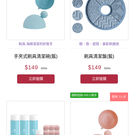
刷具.海綿清潔的好幫手
眼、唇、遮瑕、鼻影刷適用
手夾式刷具清潔碗(藍)
刷具清潔盤(藍)
$149
$149
$250
$250
立即搶購
立即搶購
選刷諮詢LINE小幫手
限時 72 折