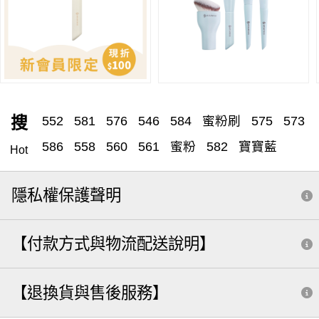
搜
552
581
576
546
584
蜜粉刷
575
573
586
558
560
561
蜜粉
582
寶寶藍
Hot
粉底刷
遮瑕刷
570
531
551
腮紅刷
遮瑕
隱私權保護聲明
腮紅
粉底刮
粉底液
555
557
585
579
收納
571
572
530
562
雙頭
筆刷
【付款方式與物流配送說明】
水滴刷
566
分裝
粉樸
588
修容
549
眉刷
529
590
三角
打亮
粉底
膏狀眼影
【退換貨與售後服務】
513
小水滴
鼻影
505
粉撲
541
5 8 8